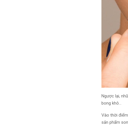
N
gược lại
, nh
bong khô…
Vào thời điểm 
sản phẩm so