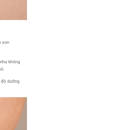
n son
 như
không
bỏ.
 độ dưỡng