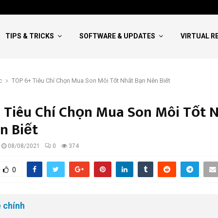
Hướng Dẫn Viết NCKH Bao Đậu:
TIPS & TRICKS
SOFTWARE & UPDATES
VIRTUAL R
c
TOP 6+ Tiêu Chí Chọn Mua Son Môi Tốt Nhất Bạn Nên Biết
 Tiêu Chí Chọn Mua Son Môi Tốt 
n Biết
08/08/2021
0
374
0
 chính