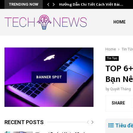
Hướng Dẫn Chi Tiết Cách Viết Bài…
TRENDING NOW
HOME
e
Home
Tin Tứ
Tin Tức
TOP 6+
Bạn Nê
BANNER SPOT
by
Quyết Thắng
SHARE
RECENT POSTS
Tiêu đề