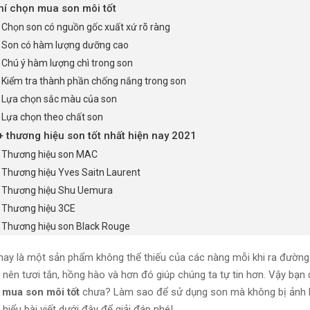
hí chọn mua son môi tốt
. Chọn son có nguồn gốc xuất xứ rõ ràng
. Son có hàm lượng dưỡng cao
. Chú ý hàm lượng chì trong son
. Kiểm tra thành phần chống nắng trong son
. Lựa chọn sắc màu của son
. Lựa chọn theo chất son
 thương hiệu son tốt nhất hiện nay 2021
. Thương hiệu son MAC
. Thương hiệu Yves Saitn Laurent
. Thương hiệu Shu Uemura
. Thương hiệu 3CE
. Thương hiệu son Black Rouge
nay là một sản phẩm không thể thiếu của các nàng mỗi khi ra đường. 
 nên tươi tắn, hồng hào và hơn đó giúp chúng ta tự tin hơn. Vậy bạn 
n mua son môi tốt
chưa? Làm sao để sử dụng son mà không bị ảnh
hiểu bài viết dưới đây để giải đáp nhé!