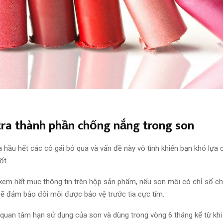
tra thành phần chống nắng trong son
 hầu hết các cô gái bỏ qua
và
vấn đề này
vô tình khiến bạn khó
lựa 
ốt.
xem hết mục thông tin trên hộp sản phẩm, nếu son môi có
chỉ số
ch
 sẽ
đảm bảo
đôi môi được bảo vệ trước tia cực tím.
 quan tâm
hạn
sử dụng
của son
và
dùng
trong vòng 6 tháng
kể từ khi