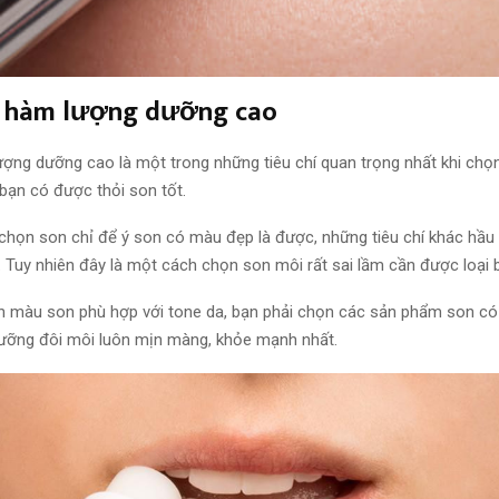
có hàm lượng dưỡng cao
ợng dưỡng cao là một trong những tiêu chí
quan trọng nhất
khi chọ
 bạn
có được thỏi son tốt.
 chọn son chỉ để ý son có màu đẹp là được, những tiêu chí khác
hầu
 T
uy nhiên
đây là
một cách
chọn son môi rất sai lầm cần được loại 
ọn màu son
phù hợp
với tone da, bạn
phải chọn
các sản phẩm son có
ưỡng đôi môi luôn mịn màng, khỏe mạnh nhất.