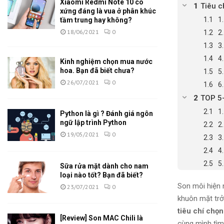
Xiaomi Redmi Note 10 có
Tiêu c
xứng đáng là vua ở phân khúc
1
tầm trung hay không?
18/06/2021
0
2
3
4
Kinh nghiệm chọn mua nước
hoa. Bạn đã biết chưa?
5
26/07/2021
0
6
TOP 5+
1
Python là gì ? Đánh giá ngôn
ngữ lập trình Python
2
19/05/2021
0
3
4
5
Sữa rửa mặt dành cho nam
loại nào tốt? Bạn đã biết?
Son môi hiện 
23/07/2021
0
khuôn mặt trở
tiêu chí chọ
[Review] Son MAC Chili là
cùng mình tìm 