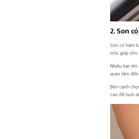
2. Son 
Son có hàm lư
môi,
giúp cho
Nhiều bạn khi
quan tâm đến.
Bên cạnh ch
cao để nuôi d