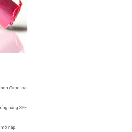
chọn
được loại
ống nắng SPF
mở nắp.