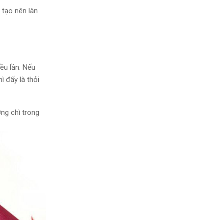
 tạo nên làn
ều lần. Nếu
hì
đấy
là thỏi
ng chì trong