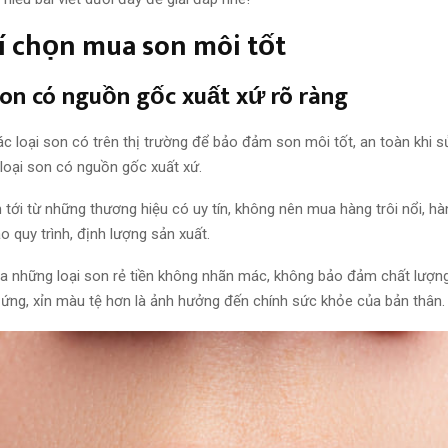
í chọn mua son môi tốt
son có nguồn gốc xuất xứ
rõ ràng
ác loại
son có trên thị trường để
bảo đảm
son môi tốt, an toàn khi
s
loại
son có nguồn gốc xuất xứ.
m
tới từ những thương hiệu có uy tín, không nên mua hàng trôi nổi, 
ảo
quy trình
, định lượng sản xuất.
ua
những loại
son rẻ tiền không nhãn mác, không
bảo đảm
chất lượng
h ứng, xỉn màu tệ hơn là ảnh hưởng đến chính sức khỏe
của bản thân
.