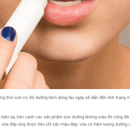
ững thỏi son có độ dưỡng kém
dùng
lâu ngày sẽ dẫn đến
tình trạng
mô
hiện tại
, bên cạnh các sản phẩm son dưỡng không màu thì cũng đã 
n vừa
đáp ứng
được tiêu chí
sắc màu
đẹp, vừa có hàm lượng dưỡng 