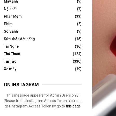
Máy ảnh
(9)
Nội thất
(7)
Phần Mềm
(33)
Phim
(2)
So Sánh
(9)
Sức khỏe đời sống
(15)
Tai Nghe
(16)
Thủ Thuật
(124)
Tin Tức
(330)
Xe máy
(19)
ON INSTAGRAM
This message appears for Admin Users only:
Please fill the Instagram Access Token. You can
get Instagram Access Token by go to
this page