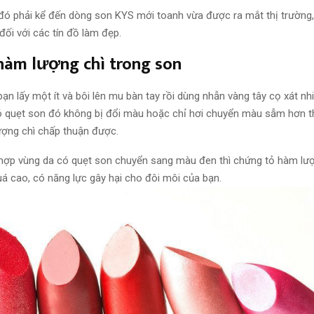
 đó
phải kể đến dòng son KYS mới toanh vừa được ra mắt thị trường,
đối với các tín đồ làm đẹp.
 hàm lượng chì trong son
bạn lấy một ít
và
bôi lên
mu bàn tay rồi
dùng
nhẫn vàng tây cọ xát nhi
ó
quẹt
son
đó
không bị đổi màu hoặc chỉ hơi chuyển màu sẫm hơn t
ượng chì
chấp thuận
được.
 hợp vùng da có
quẹt
son chuyển sang màu đen thì chứng tỏ hàm lượ
á cao, có
năng lực
gây hại cho đôi môi của bạn.