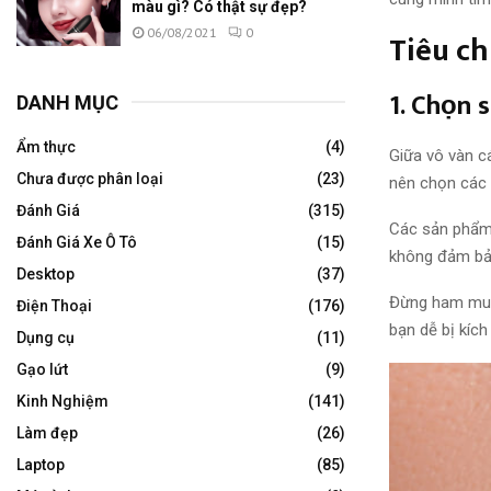
màu gì? Có thật sự đẹp?
06/08/2021
0
Tiêu ch
1. Chọn 
DANH MỤC
Ẩm thực
(4)
Giữa vô vàn
c
Chưa được phân loại
(23)
nên chọn
các 
Đánh Giá
(315)
Các sản phẩ
Đánh Giá Xe Ô Tô
(15)
không
đảm b
Desktop
(37)
Đừng ham m
Điện Thoại
(176)
bạn dễ bị kíc
Dụng cụ
(11)
Gạo lứt
(9)
Kinh Nghiệm
(141)
Làm đẹp
(26)
Laptop
(85)