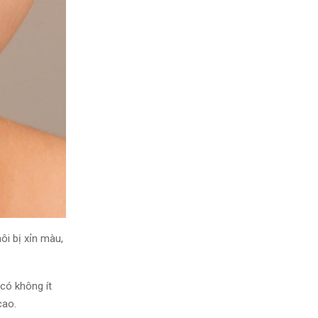
i bị xỉn màu,
có không ít
cao.