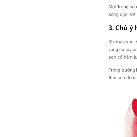
Một trong số
sóng cực hót 
3. Chú ý
Khi mua
son, 
vùng da tay c
son có hàm l
Trong trường
thỏi son
đó
qu