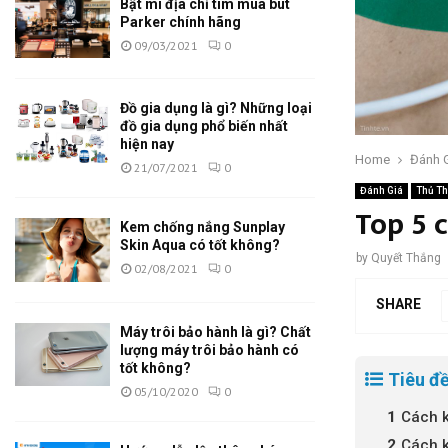
Bật mí địa chỉ tìm mua bút
Parker chính hãng
09/03/2021
0
Đồ gia dụng là gì? Những loại
đồ gia dụng phổ biến nhất
hiện nay
Home
Đánh 
21/07/2021
0
Đánh Giá
Thủ Th
Top 5 
Kem chống nắng Sunplay
Skin Aqua có tốt không?
by
Quyết Thắng
02/08/2021
0
SHARE
Máy trôi bảo hành là gì? Chất
lượng máy trôi bảo hành có
tốt không?
Tiêu đề
05/10/2020
0
Cách k
Cách k