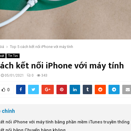
Giá
Top 5 cách kết nối iPhone với máy tính
uật
Tin Tức
cách kết nối iPhone với máy tính
05/01/2021
0
343
0
 chính
ết nối iPhone với máy tính bằng phần mềm iTunes truyền thống
ết nối bằng Chuyển hàng không