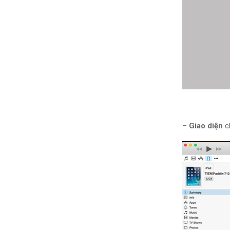
–
Giao diện
c