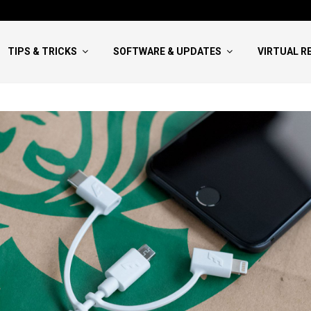
Hướng Dẫn Viết NCKH Bao Đậu:
TIPS & TRICKS
SOFTWARE & UPDATES
VIRTUAL R