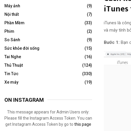
iTunes
Máy ảnh
(9)
Nội thất
(7)
iTunes là công
Phần Mềm
(33)
và máy tính bở
Phim
(2)
So Sánh
(9)
Bước 1:
Bạn c
Sức khỏe đời sống
(15)
Tai Nghe
(16)
Thủ Thuật
(124)
Tin Tức
(330)
Xe máy
(19)
ON INSTAGRAM
This message appears for Admin Users only:
Please fill the Instagram Access Token. You can
get Instagram Access Token by go to
this page