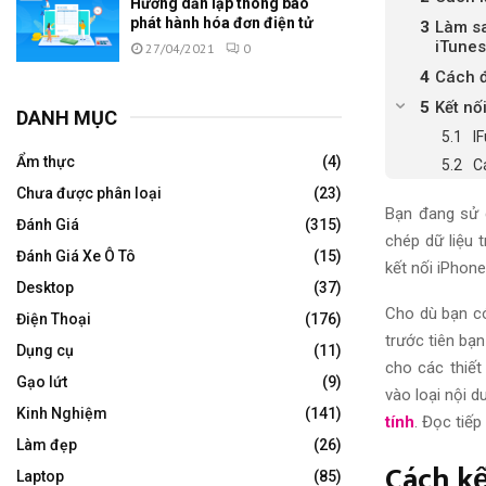
Hướng dẫn lập thông báo
phát hành hóa đơn điện tử
Làm sa
iTunes
27/04/2021
0
Cách đ
Kết nố
DANH MỤC
IF
Ẩm thực
(4)
C
Chưa được phân loại
(23)
Bạn đang sử 
Đánh Giá
(315)
chép dữ liệu 
Đánh Giá Xe Ô Tô
(15)
kết nối iPhone
Desktop
(37)
Cho dù bạn có
Điện Thoại
(176)
trước tiên bạn
Dụng cụ
(11)
cho các thiết
Gạo lứt
(9)
vào loại nội 
Kinh Nghiệm
(141)
tính
. Đọc tiếp
Làm đẹp
(26)
Cách k
Laptop
(85)