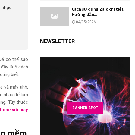
e nhạc
Cách sử dụng Zalo chi tiết:
Hướng dẫn...
04/05/2026
NEWSLETTER
Để có thể sao
 đây là 5 cách
cũng biết.
e và máy tính,
hác nhau để làm
úng. Tùy thuộc
BANNER SPOT
Phone với máy
hần mềm