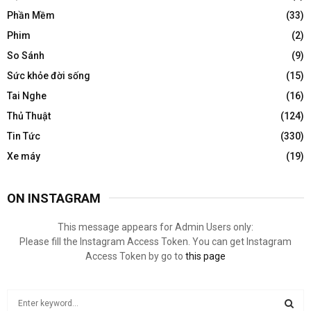
Phần Mềm
(33)
Phim
(2)
So Sánh
(9)
Sức khỏe đời sống
(15)
Tai Nghe
(16)
Thủ Thuật
(124)
Tin Tức
(330)
Xe máy
(19)
ON INSTAGRAM
This message appears for Admin Users only:
Please fill the Instagram Access Token. You can get Instagram
Access Token by go to
this page
S
e