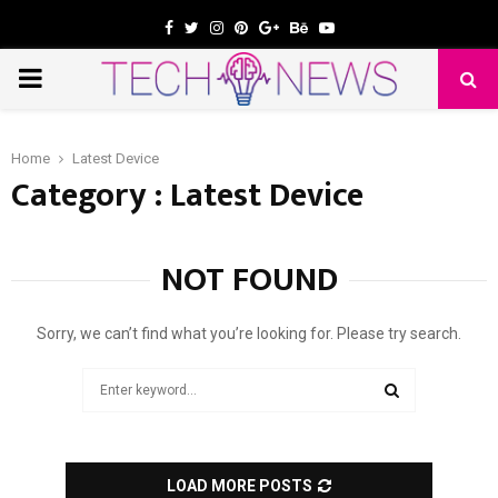
Facebook
Twitter
Instagram
Pinterest
Google
Behance
Youtube
PRIMARY
e
MENU
Home
Latest Device
Category : Latest Device
NOT FOUND
Sorry, we can’t find what you’re looking for. Please try search.
Search
for:
SEARCH
LOAD MORE POSTS