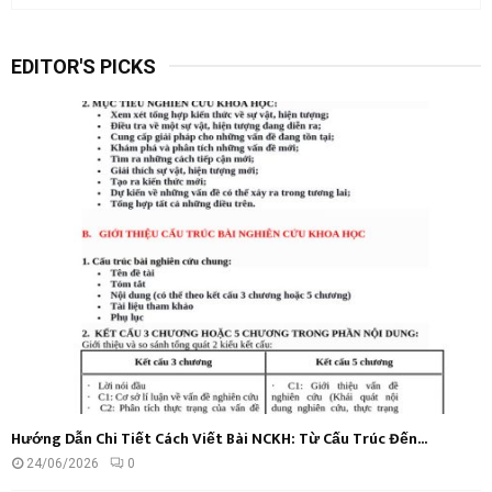
a
S
r
EDITOR'S PICKS
c
E
h
f
A
o
r
R
:
C
H
Hướng Dẫn Chi Tiết Cách Viết Bài NCKH: Từ Cấu Trúc Đến...
24/06/2026
0