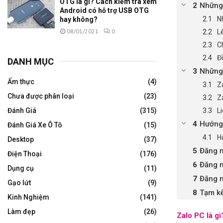
OTG là gì? Cách kiểm tra xem
Những 
Android có hỗ trợ USB OTG
N
hay không?
08/01/2021
0
L
Ch
Đ
DANH MỤC
Những 
Ẩm thực
(4)
Z
Chưa được phân loại
(23)
Z
L
Đánh Giá
(315)
Hướng 
Đánh Giá Xe Ô Tô
(15)
H
Desktop
(37)
Đăng n
Điện Thoại
(176)
Đăng 
Dụng cụ
(11)
Đăng 
Gạo lứt
(9)
Tạm k
Kinh Nghiệm
(141)
Làm đẹp
(26)
Zalo PC là gì