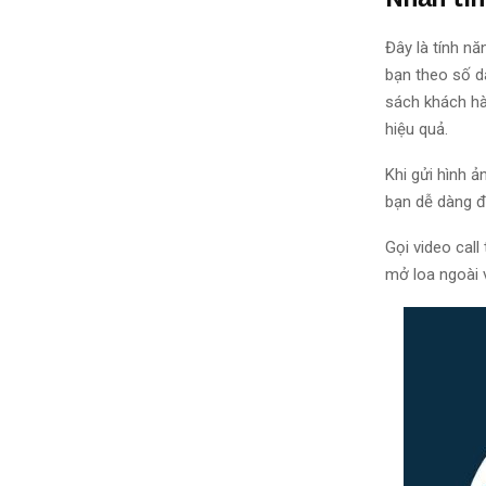
Đây là tính n
bạn theo số da
sách khách hà
hiệu quả.
Khi gửi hình ả
bạn dễ dàng đư
Gọi video cal
mở loa ngoài 