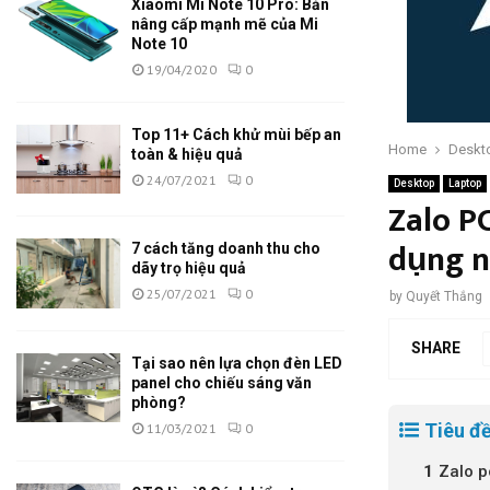
Xiaomi Mi Note 10 Pro: Bản
nâng cấp mạnh mẽ của Mi
Note 10
19/04/2020
0
Top 11+ Cách khử mùi bếp an
Home
Deskt
toàn & hiệu quả
24/07/2021
0
Desktop
Laptop
Zalo P
dụng n
7 cách tăng doanh thu cho
dãy trọ hiệu quả
25/07/2021
0
by
Quyết Thắng
SHARE
Tại sao nên lựa chọn đèn LED
panel cho chiếu sáng văn
phòng?
Tiêu đề
11/03/2021
0
Zalo p