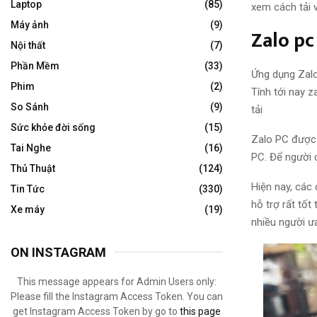
Laptop
(85)
xem cách tải 
Máy ảnh
(9)
Zalo pc
Nội thất
(7)
Phần Mềm
(33)
Ứng dụng Zalo 
Phim
(2)
Tính tới nay z
So Sánh
(9)
tải
Sức khỏe đời sống
(15)
Zalo PC được 
Tai Nghe
(16)
PC. Để người 
Thủ Thuật
(124)
Hiện nay, các 
Tin Tức
(330)
hỗ trợ rất tốt
Xe máy
(19)
nhiều người ưa
ON INSTAGRAM
This message appears for Admin Users only:
Please fill the Instagram Access Token. You can
get Instagram Access Token by go to
this page