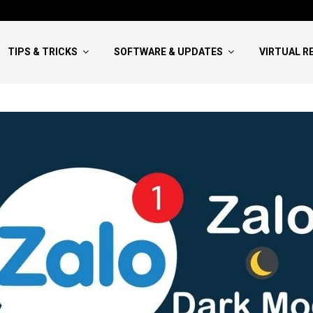
Hướng Dẫn Viết NCKH Bao Đậu:
TIPS & TRICKS
SOFTWARE & UPDATES
VIRTUAL R