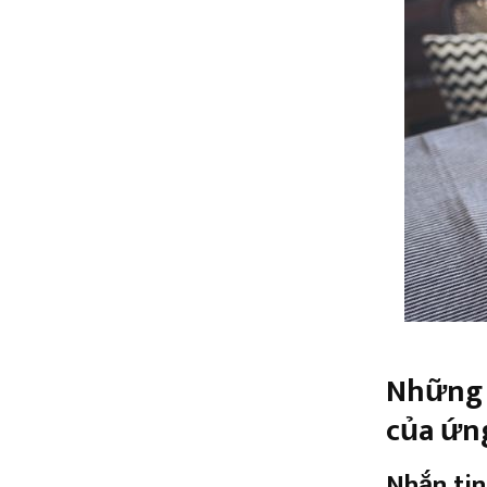
Những 
của ứn
Nhắn tin