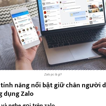
Zalo pc là gì?
tính năng nổi bật giữ chân người 
g dụng Zalo
 và nghe gọi trên zalo