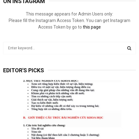
ON INSTAGRAM
This message appears for Admin Users only:
Please fill the Instagram Access Token. You can get Instagram
Access Token by go to
this page
S
e
a
S
r
EDITOR'S PICKS
c
E
h
f
A
o
r
R
:
C
H