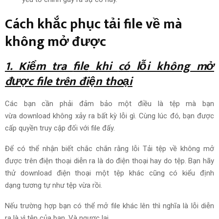
Cách khắc phục tải file về mà
không mở được
1. Kiểm tra
file
khi
có
lỗi không mở
được file trên điện thoại
Các
bạn cần
phải
đảm bảo
một điều là
tệp
mà bạn
vừa
download
không
xảy ra
bất kỳ lỗi gì.
Cùng lúc đó
, bạn được
cấp quyền
truy cập
đối với
file
đấy
.
Để có thể
nhận biết
chắc chắn rằng lỗi Tải
tệp
về không mở
được trên điện thoại
diễn ra
là do
điện thoại hay do
tệp
. Bạn hãy
thử
download
điện thoại một
tệp
khác cũng có kiểu định
dạng
tương tự như
tệp
vừa rồi.
Nếu
trường hợp
bạn có thể
mở
file
khác lên thì
nghĩa là
lỗi
diễn
ra
là vì
tệp
của bạn. Và
ngược lại
.