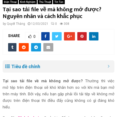
Điện Thoại
Kinh Nghiệm
Thủ Thuật
Tin Tức
Tại sao tải file về mà không mở được?
Nguyên nhân và cách khắc phục
by
Quyết Thắng
12/03/2021
0
308
SHARE
0
Tiêu đề chính
Tại sao tải file về mà không mở được?
Thường thì
việc
mở
tệp
trên điện thoại sẽ khó khăn hơn
so với
khi mà bạn
mở
trên máy tính.
Bởi vậy
,
nếu bạn
gặp phải lỗi tải
tệp
về không mở
được trên điện thoại thì điều
đấy
cũng không có gì đáng
khó
hiểu
.