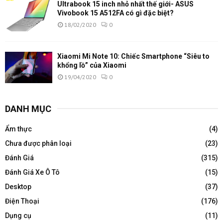
Ultrabook 15 inch nhỏ nhất thế giới- ASUS
Vivobook 15 A512FA có gì đặc biệt?
18/02/2020
0
Xiaomi Mi Note 10: Chiếc Smartphone “Siêu to
khổng lồ” của Xiaomi
19/04/2020
0
DANH MỤC
Ẩm thực
(4)
Chưa được phân loại
(23)
Đánh Giá
(315)
Đánh Giá Xe Ô Tô
(15)
Desktop
(37)
Điện Thoại
(176)
Dụng cụ
(11)