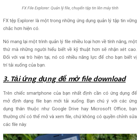
FX File Explorer: Quản lý file, chuyển tập tin lên máy tính
FX
tệp
Explorer là một trong những ứng dụng quản lý tập tin vững
chắc hơn hiện có.
Nó
mang lại
một trình quản lý
file
nhiều loại
hơn về tính năng, một
thứ mà những người hiểu biết về kỹ thuật hơn sẽ
nhận xét
cao.
Đối với
vai trò
hiện tại, nó có nhiều
năng lực
để cho bạn biết vị
trí
tải xuống
của bạn.
3. Tải ứng dụng để mở
file
download
Trên chiếc smartphone của bạn
nhất định
cần có
ứng dụng để
mở định dạng
file
bạn mới
tải xuống
. Bạn
chú ý
với các ứng
dụng
thân thuộc
như Google Drive hay Microsoft Office, bạn
thường chỉ có thể mở và xem
file
, chứ không có quyền chỉnh sửa
các
file
này.