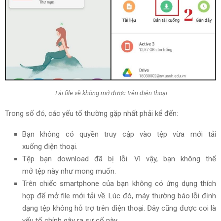
Tải file về không mở được trên điện thoại
Trong số đó
, các yếu tố thường gặp nhất phải kể đến:
Bạn không có quyền
truy cập
vào
tệp
vừa mới
tải
xuống
điện thoại.
Tệp
bạn
download
đã bị lỗi.
Vì vậy
, bạn không thể
mở
tệp
này như
mong muốn
.
Trên chiếc smartphone của bạn không có ứng dụng
thích
hợp
để mở
file
mới
tải về
.
Lúc đó
, máy thường báo lỗi định
dạng
tệp
không hỗ trợ trên điện thoại. Đây cũng được coi
là
yếu tố
chính gây ra sự cố này.