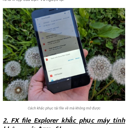
Cách khắc phục tải file về mà không mở được
2. FX
file
Explorer khắc phục máy tính