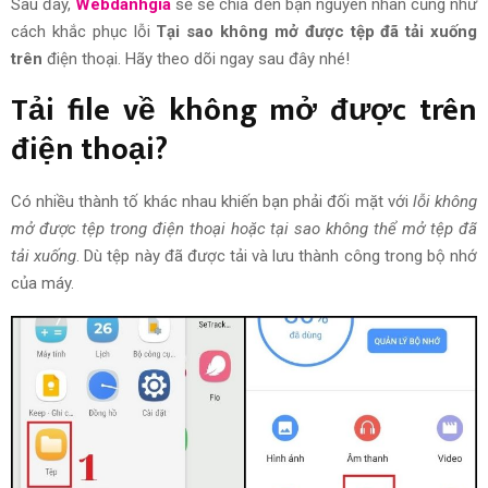
Sau đây,
Webdanhgia
sẽ
sẻ chia
đến bạn
nguyên nhân
cũng như
cách khắc phục lỗi
Tại sao không mở được tệp đã tải xuống
trên
điện thoại. Hãy theo dõi ngay sau đây nhé!
Tải file về không mở được trên
điện thoại?
Có nhiều
thành tố khác
nhau khiến bạn phải đối mặt với
lỗi không
mở được
tệp
trong điện thoại hoặc tại sao không thể mở tệp đã
tải xuống
. Dù
tệp
này đã được tải và lưu thành công trong bộ nhớ
của máy.