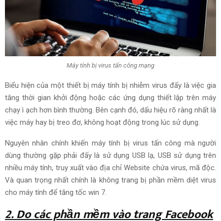
Máy tính bị virus tấn công mạng
Biểu hiện của một thiết bị máy tính bị nhiễm virus
đấy
là việc gia
tăng thời gian khởi động hoặc các ứng dụng
thiết lập
trên máy
chạy ì ạch hơn bình thường. Bên cạnh
đó
, dấu hiệu
rõ ràng nhất
là
việc máy hay bị treo đơ, không hoạt động
trong lúc
sử dụng
.
Nguyên nhân
chính khiến máy tính bị virus tấn công mà
người
dùng
thường gặp phải
đấy
là
sử dụng
USB lạ, USB
sử dụng
trên
nhiều máy tính,
truy xuất
vào địa chỉ
Website
chứa virus, mã độc.
Và
quan trọng nhất
chính là không trang bị phần mềm diệt virus
cho máy tính để tăng tốc win 7.
2. Do các phần mềm vào
trang Facebook