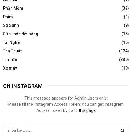
Phần Mềm
(33)
Phim
(2)
So Sánh
(9)
Sức khỏe đời sống
(15)
Tai Nghe
(16)
Thủ Thuật
(124)
Tin Tức
(330)
Xe máy
(19)
ON INSTAGRAM
This message appears for Admin Users only:
Please fill the Instagram Access Token. You can get Instagram
Access Token by go to
this page
S