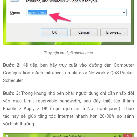
Truy cập cmd gõ gpedit.msc
Bước 2:
K
ế tiếp
, bạn hãy
truy xuất
vào đường dẫn Computer
Configuration > Adminitrative Templates > Network > QoS Packet
Scheduler.
Bước 3:
Trong khung nhỏ bên phải,
người dùng
chỉ cần nhấp đôi
vào mục Limit reservable bandwidth, sau
đấy
thiết lập
thành
Enable > Apply > OK (mặc định sẽ là Not configured). T
hao
tác
này sẽ
giúp tăng
tốc Internet nhanh hơn 20-30%
so sánh
với
bình thường.