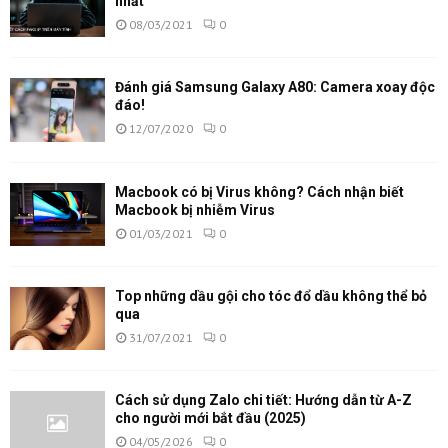
nhất
08/03/2021
0
Đánh giá Samsung Galaxy A80: Camera xoay độc
đáo!
12/07/2020
0
Macbook có bị Virus không? Cách nhận biết
Macbook bị nhiễm Virus
01/03/2021
0
Top những dầu gội cho tóc đổ dầu không thể bỏ
qua
31/07/2021
0
Cách sử dụng Zalo chi tiết: Hướng dẫn từ A-Z
cho người mới bắt đầu (2025)
04/05/2026
0