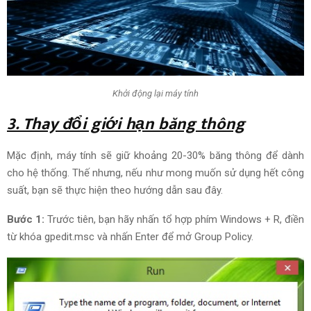
Khởi động lại máy tính
3. Thay đổi giới hạn băng thông
Mặc định, máy tính sẽ giữ khoảng 20-30% băng thông để dành
cho hệ thống. T
hế nhưng
,
nếu như
mong muốn
sử dụng
hết công
suất,
bạn sẽ
thực hiện theo
hướng dẫn
sau đây.
Bước 1:
T
rước tiên
, bạn hãy nhấn tổ hợp phím Windows + R,
điền
từ khóa
gpedit.msc và nhấn Enter để mở Group Policy.