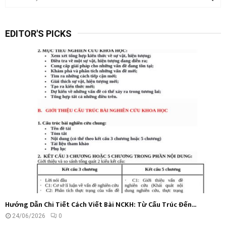
e
a
S
r
EDITOR'S PICKS
c
E
h
f
A
o
r
R
:
C
H
Hướng Dẫn Chi Tiết Cách Viết Bài NCKH: Từ Cấu Trúc Đến...
24/06/2026
0