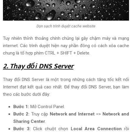
Dọn sạch trình duyệt cache website
T
uy nhiên
thỉnh thoảng
chính chúng lại gây chậm máy và mạng
internet. Các
trình duyệt
hiện nay
phần đông
có cách xóa cache
chung là tổ hợp phím CTRL + SHIFT + Delete.
2. Thay đổi DNS Server
Thay đổi DNS Server là một trong những cách tăng tốc kết nối
Internet
đạt kết quả cao nhất
. Để thay đổi DNS Server, bạn
làm
theo
các bước dưới đây:
Bước 1:
Mở Control Panel.
Bước 2:
Truy cập
Network and Internet
=>
Network and
Sharing Center
.
Bước 3:
Click chuột chọn
Local Area Connection
rồi