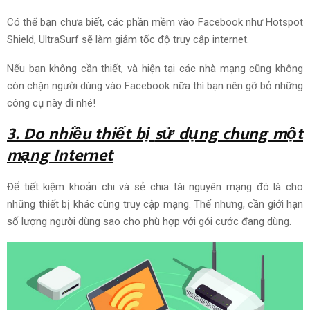
Có thể bạn chưa biết
, các phần mềm vào
Facebook
như Hotspot
Shield, UltraSurf sẽ làm giảm
tốc độ truy cập
internet.
N
ếu bạn
không
cần thiết
, và hiện tại các nhà mạng cũng không
còn chặn
người dùng
vào
Facebook
nữa thì bạn nên gỡ bỏ những
công cụ này đi nhé!
3. Do nhiều thiết bị
sử dụng chung một
mạng
Internet
Để tiết kiệm
khoản chi
và
sẻ chia
tài nguyên mạng
đó
là cho
những thiết bị khác cùng
truy cập
mạng. T
hế nhưng
, cần giới hạn
số lượng
người dùng
sao
cho phù hợp
với gói cước đang
dùng
.