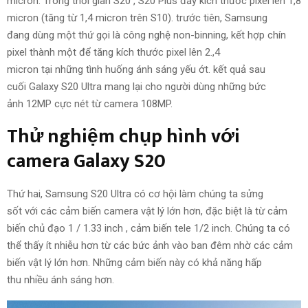
micron.
Trong thời gian
S20
,
S20 Plus đẩy kích thước pixel lên 1,8
micron (tăng từ 1,4 micron trên S10).
trước tiên
, Samsung
đang
dùng
một thứ gọi là công nghệ non-binning, kết hợp chín
pixel thành một để tăng kích thước pixel lên
2.
,4
micron
tại
những
tình huống ánh
sáng
yếu ớt
.
kết quả
sau
cuối
Galaxy S20 Ultra
mang lại
cho người dùng
những
bức
ảnh
12MP cực nét từ camera 108MP.
Thử nghiệm chụp hình với
camera Galaxy S20
Thứ hai
, Samsung S20 Ultra
có cơ hội
làm chúng ta
sửng
sốt
với
các
cảm biến camera vật lý lớn hơn,
đặc biệt là
từ cảm
biến
chủ đạo
1 / 1.33 inch
,
cảm biến tele 1/2 inch. Chúng ta
có
thể
thấy ít nhiễu hơn từ
các
bức ảnh
vào
ban đêm
nhờ
các
cảm
biến vật lý lớn hơn.
Những
cảm biến này
có khả năng
hấp
thu
nhiều ánh
sáng
hơn.