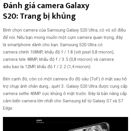
Đánh giá
camera Galaxy
S20:
Trang bị
khủng
Bình chọn
camera của Samsung Galaxy S20 Ultra,
có vô số
điều
để nói. N
ếu bạn
mong muốn
một cụm camera
quan trọng
,
đây
là
smartphone
dành cho
bạn. Samsung S20 Ultra có
camera
chính
108MP, khẩu độ f / 1.8 (với pixel 0,8 micron),
camera tele 48MP, khẩu độ f /
3.
.5 (0,8 micron)
và
camera
siêu
bao la
12MP, khẩu độ f /
2.
.2 (1,4 micron).
Bên cạnh đó
, còn có một camera đo độ sâu (ToF) ở mặt sau
hỗ
trợ
chụp ảnh chân dung
,
quét
3.
. Galaxy S20 Ultra được
cung cấp
camera selfie 40MP cực khủng ở mặt trước. Đ
ây là
bản nâng cấp
cảm biến camera lớn nhất cho Samsung kể từ Galaxy S7
và
S7
Edge.