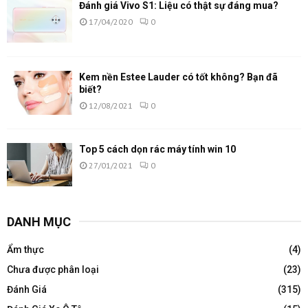
Đánh giá Vivo S1: Liệu có thật sự đáng mua?
17/04/2020
0
Kem nền Estee Lauder có tốt không? Bạn đã
biết?
12/08/2021
0
Top 5 cách dọn rác máy tính win 10
27/01/2021
0
DANH MỤC
Ẩm thực
(4)
Chưa được phân loại
(23)
Đánh Giá
(315)