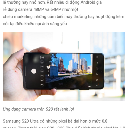
lẻ
thường hay
nhỏ
hơn.
Rất
nhiều
di động
Android
giá
rẻ
dùng
camera 48MP
và
64MP như một
chiêu
marketing
.
những
cảm biến này
thường hay
hoạt động
kém
cỏi
tại
điều
khiếu nại
ánh
sáng
yếu
.
Ứng dụng
camera trên S20
rất
lanh lợi
Samsung S20 Ultra có
những
pixel
bé dại
hơn ở mức 0,8