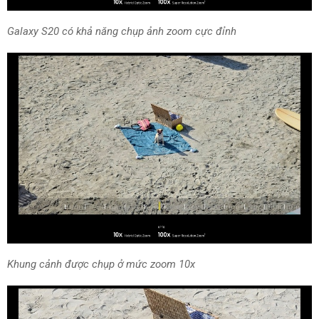
Galaxy S20
có khả năng
chụp ảnh zoom cực đỉnh
Khung cảnh được chụp ở mức zoom 10x