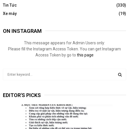
Tin Tức
(330)
Xe máy
(19)
ON INSTAGRAM
This message appears for Admin Users only:
Please fill the Instagram Access Token. You can get Instagram
Access Token by go to
this page
S
e
a
S
r
EDITOR'S PICKS
c
E
h
f
A
o
r
R
: