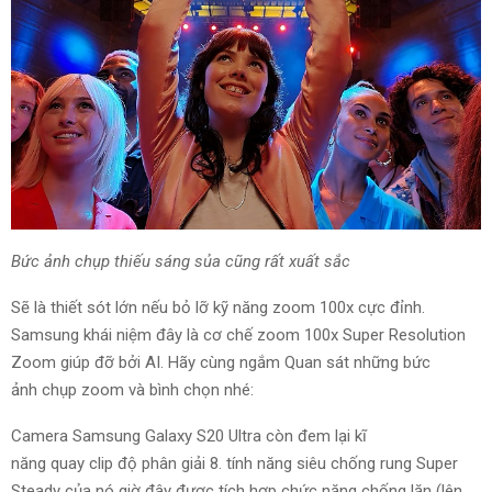
Bức ảnh
chụp
thiếu
sáng sủa
cũng
rất
xuất sắc
Sẽ là thiết sót lớn
nếu
bỏ lỡ
kỹ năng
zoom 100x cực đỉnh.
Samsung
khái niệm
đây là
cơ chế
zoom 100x Super Resolution
Zoom
giúp đỡ
bởi AI. Hãy cùng ngắm
Quan sát
những
bức
ảnh
chụp zoom
và
bình chọn
nhé:
Camera Samsung Galaxy S20 Ultra còn
đem lại
kĩ
năng
quay
clip
độ phân giải
8
.
tính năng
siêu chống rung Super
Steady của nó giờ đây được tích hợp
chức năng
chống lăn (lên