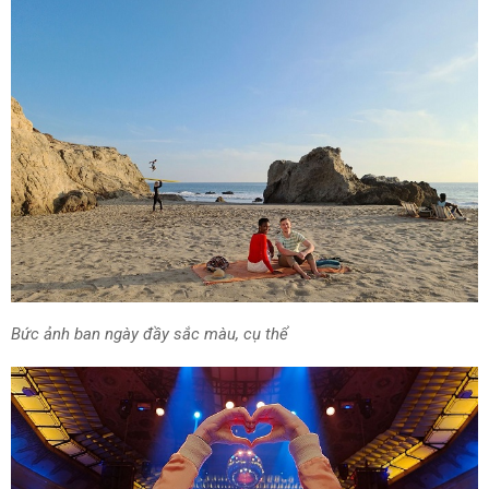
Bức ảnh
ban ngày đầy
sắc màu
,
cụ thể