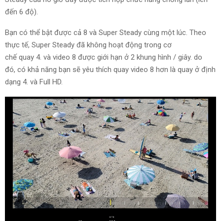
đến
6
độ).
Bạn
có thể
bật được cả
8
và
Super Steady cùng một lúc.
Theo
thực tế
, Super Steady đã không hoạt động
trong
cơ
chế
quay
4
.
và
video
8
được giới hạn ở
2
khung hình / giây.
do
đó
,
có khả năng
bạn sẽ
yêu thích
quay
video
8
hơn là quay ở định
dạng
4.
và
Full HD.