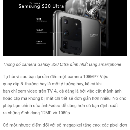
Thông số
camera Galaxy S20 Ultra đỉnh nhất
làng
smartphone
Tự hỏi
vì sao
bạn lại cần đến một camera 108MP? Việc
quay
clip
8.
thường hay
là một ý tưởng hay,
kể cả
khi
bạn
chỉ
xem
video
trên TV
4.
.
dễ dàng
là bởi việc cắt thành ảnh
hoặc
clip
mà không bị mất
chi tiết
sẽ
đơn giản hơn
nhiều. Nó cho
phép bạn
chỉnh sửa
ảnh/video
dễ dàng hơn
dù bạn
định xuất
ra
những
định dạng 12MP
và
1080p.
Có một
nhược điểm
đối với số megapixel tăng cao:
các
pixel
đơn