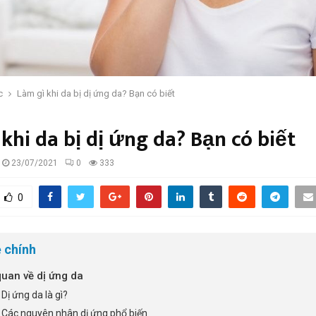
c
Làm gì khi da bị dị ứng da? Bạn có biết
khi da bị dị ứng da? Bạn có biết
23/07/2021
0
333
0
 chính
uan về dị ứng da
 Dị ứng da là gì?
. Các nguyên nhân dị ứng phổ biến