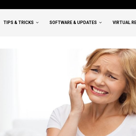
Hướng Dẫn Viết NCKH Bao Đậu:
TIPS & TRICKS
SOFTWARE & UPDATES
VIRTUAL R