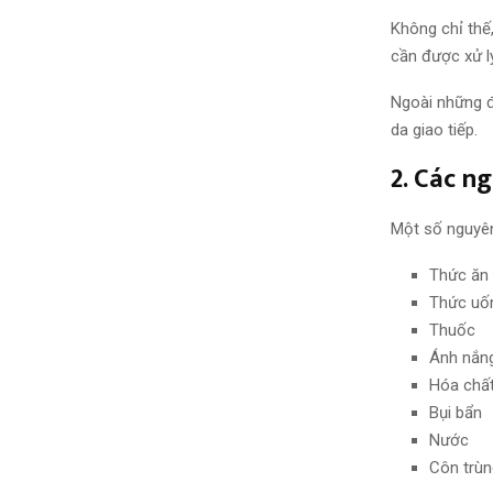
Không chỉ
thế,
cần được xử 
Ngoài những đ
da
giao tiếp
.
2. Các
ng
Một số
nguyê
Thức ăn
Thức uố
Thuốc
Ánh nắng
Hóa chấ
Bụi bẩn
Nước
Côn trùn