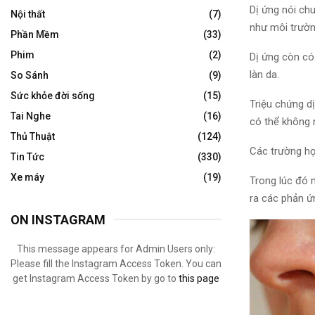
Dị ứng nói ch
Nội thất
(7)
như môi trườ
Phần Mềm
(33)
Phim
(2)
Dị ứng còn có
làn da.
So Sánh
(9)
Sức khỏe đời sống
(15)
Triệu chứng d
Tai Nghe
(16)
có thể không
Thủ Thuật
(124)
Các trường h
Tin Tức
(330)
Xe máy
(19)
Trong
lúc đó
m
ra các phản ứn
ON INSTAGRAM
This message appears for Admin Users only:
Please fill the Instagram Access Token. You can
get Instagram Access Token by go to
this page