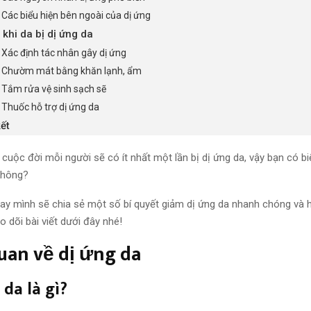
. Các biểu hiện bên ngoài của dị ứng
 khi da bị dị ứng da
. Xác định tác nhân gây dị ứng
. Chườm mát bằng khăn lạnh, ẩm
. Tắm rửa vệ sinh sạch sẽ
. Thuốc hỗ trợ dị ứng da
ết
 cuộc đời mỗi người sẽ có ít nhất một lần bị dị ứng da, vậy bạn có b
hông?
nay mình sẽ chia sẻ một số bí quyết giảm dị ứng da nhanh chóng và h
o dõi bài viết dưới đây nhé!
uan về dị ứng da
 da là gì?