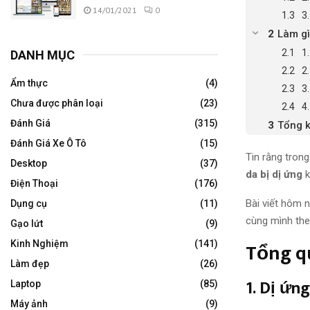
14/01/2021
0
3
Làm gì
1
DANH MỤC
2
Ẩm thực
(4)
3
Chưa được phân loại
(23)
4
Đánh Giá
(315)
Tổng k
Đánh Giá Xe Ô Tô
(15)
Tin rằng trong
Desktop
(37)
da bị dị ứng
k
Điện Thoại
(176)
Bài viết hôm 
Dụng cụ
(11)
cùng mình the
Gạo lứt
(9)
Tổng q
Kinh Nghiệm
(141)
Làm đẹp
(26)
1. Dị ứng
Laptop
(85)
Máy ảnh
(9)