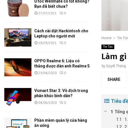
Ủ tóc Wellmate có tốt không?
Bạn đã biết chưa?
27/07/2021
0
Cách cài đặt Hackintosh cho
Laptop cho người mới
Home
Tin Tứ
18/03/2021
0
Tin Tức
Làm gì 
OPPO Realme 6: Liệu có
thắng được đàn anh Realme 5
by
Quyết Thắng
29/04/2020
0
SHARE
Vsmart Star 3: Vô địch trong
phân khúc bình dân?
Tiêu đề
04/06/2020
0
Tổng q
1.
Phần mềm quản lý cửa hàng
ăn uống
2