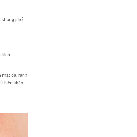
, không phổ
u
hình
 mặt da, ranh
ất hiện khắp