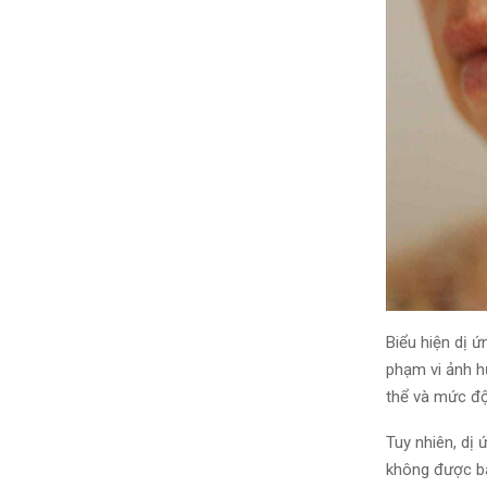
Biểu hiện dị 
phạm vi ảnh h
thể
và
mức đ
Tuy nhiên
, dị
không được bả