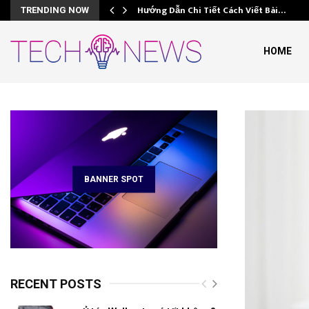
Hướng Dẫn Chi Tiết Cách Viết Bài…
TRENDING NOW
HOME
e
BANNER SPOT
RECENT POSTS