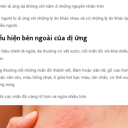
nên dị ứng da
không chỉ
nằm ở những
nguyên nhân
trên.
 người bị dị ứng với những
lý do
khác nhau
và có những
lý do
khác lạ
iều
người.
iểu hiện bên ngoài của dị ứng
 hiệu chính là ngứa, da thường có vết xước, nổi mẩn đỏ
với khá nhiề
au
.
ng thường nổi những mẩn đỏ thành vết, đám hoặc sần nề, gồ cao hơn
hoặc vằn vèo, màu hồng nhạt, ở giữa hơi bạc màu, rắn chắc, có thể xu
ng vùng.
thì các mẩn đỏ càng rõ hơn
và
ngứa nhiều hơn.