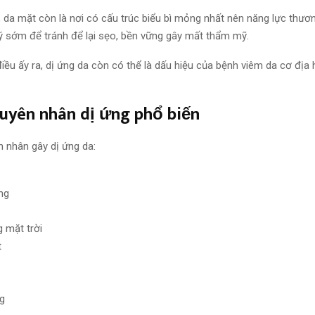
 da mặt còn là nơi có cấu trúc biểu bì mỏng nhất nên
năng lực
thươn
lý sớm để
tránh
để lại sẹo,
bền vững
gây mất thẩm mỹ.
iều ấy ra
, dị ứng da còn có thể là dấu hiệu của bệnh viêm da cơ địa
uyên nhân
dị ứng phổ biến
n nhân
gây dị ứng da:
ng
 mặt trời
t
g