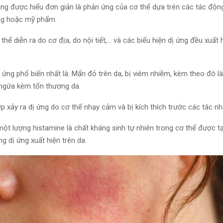
ung được hiểu
đơn giản là
phản ứng của cơ thể dựa trên các tác động
ng hoặc mỹ phẩm.
 thể
diễn ra
do cơ địa, do nội tiết,… và các biểu hiện dị ứng đều xuất
ị ứng phổ biến nhất là: Mẩn đỏ trên da, bị viêm nhiễm, kèm theo
đó
là
 ngứa kèm
tổn thương
da.
ợp
xảy ra
dị ứng do cơ thể nhạy cảm và bị
kích thích
trước các tác nh
ột lượng histamine là chất kháng sinh tự nhiên trong cơ thể
được tạ
g dị ứng xuất hiện trên da.