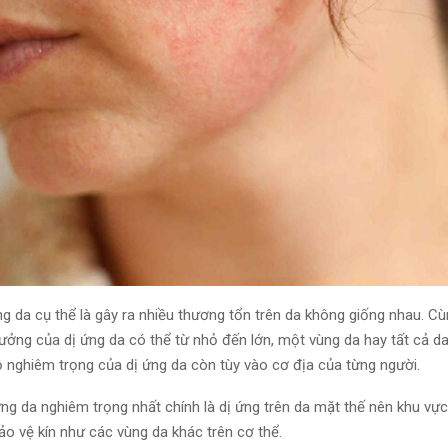
ứng da
cụ thể là
gây ra nhiều
thương tổn
trên da
không giống nhau
. C
ù
ưởng của dị ứng da có thể từ nhỏ đến lớn, một vùng da hay
tất cả
da
ộ
nghiêm trọng của dị ứng da còn
tùy vào
cơ địa
của từng người
.
 ứng da nghiêm trọng nhất chính là dị ứng trên da mặt
thế nên
khu vực
o vệ kín như các vùng da khác trên cơ thể.