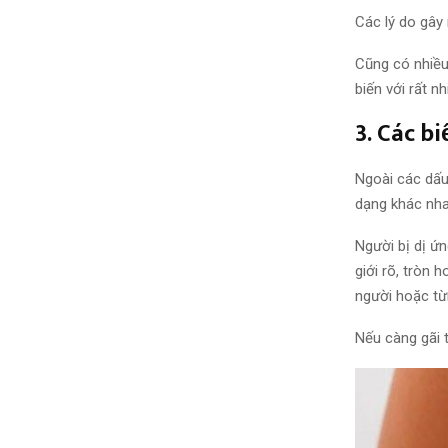
Các
lý do
gây 
Cũng có nhiều
biến
với rất nh
3. Các b
Ngoài các dấu
dạng
khác nh
Người bị dị ứ
giới rõ, tròn 
người hoặc từ
Nếu càng gãi 