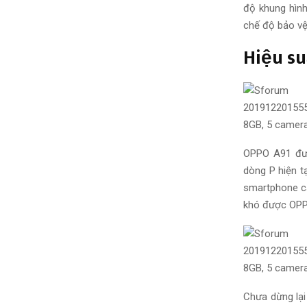
độ
khung hình
chế độ bảo vệ
Hiệu su
OPPO A91 đ
dòng P hiện t
smartphone c
khó được OPP
Chưa dừng lạ