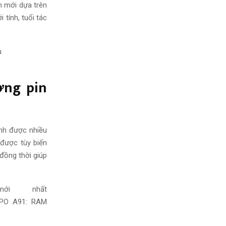
n mới dựa trên
i tính, tuổi tác
u
ợng pin
h được nhiều
 được tùy biến
đồng thời
giúp