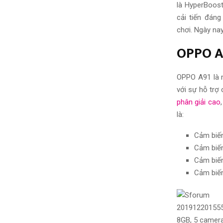
là HyperBoost
cải tiến đán
chơi.
Ngày na
OPPO A
OPPO A91 là 
với sự
hỗ trợ
c
phân giải cao
là:
Cảm biến
Cảm biến
Cảm biến
Cảm biến