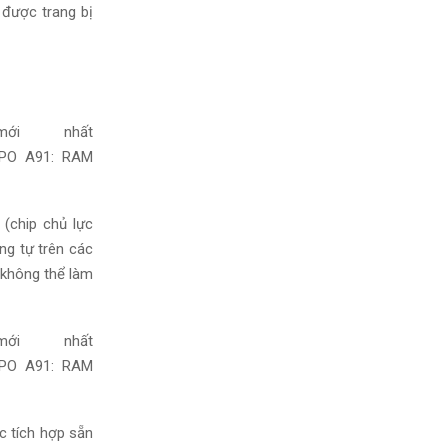
 được
trang bị
(chip chủ lực
g tự trên các
không thể làm
c tích hợp sẵn