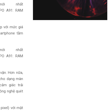
ợp
với mức giá
artphone tầm
 vặn.
Hơn nữa
,
ho dạng màn
cảm giác
trải
ông nghệ quét
pixel)
với mật