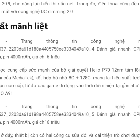
 20:9, cho
năng lực
hiển thị sắc nét.
Trong đó
, điện thoại
cũng đều
 mắt với công nghệ DC dimming 2.0.
ất
mãnh liệt
ược
cung cấp
sức mạnh của bộ
giải quyết
Helio P70 12nm tám lõi 
ại của MediaTek), kết hợp bộ nhớ 8G + 128G.
mang lại
hiệu suất
tươn
ận cao cấp, từ
đó
các game di động
vào thời điểm hiện tại
gần như
O A91.
i ở
đấy
, thiết bị còn có hai công cụ
sửa đổi và cải thiện
trò chơi đượ