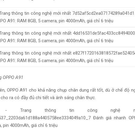
g OPPO A91
trên, OPPO A91 cho
khả năng
chụp chân dung
rất tốt
, dù ở chế độ 
 cho ra có
đầy đủ
chi tiết và ánh sáng chân thực.