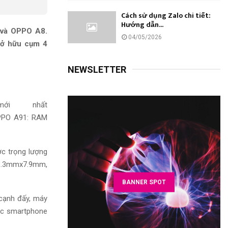
Cách sử dụng Zalo chi tiết:
Hướng dẫn...
 và OPPO A8.
04/05/2026
sở hữu cụm 4
NEWSLETTER
c trọng lượng
73.3mmx7.9mm,
BANNER SPOT
 cạnh
đấy
, máy
c smartphone