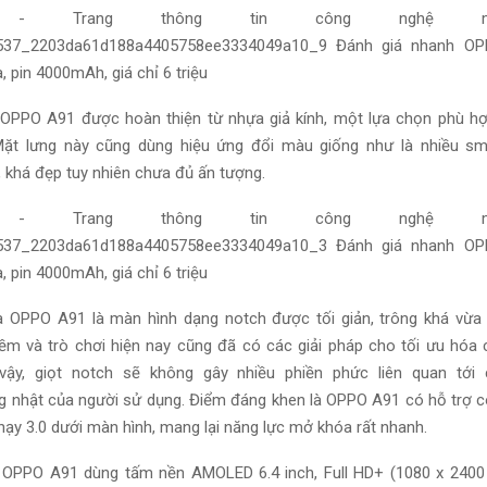
a OPPO A91 được
hoàn thiện
từ nhựa giả kính, một
lựa chọn
phù h
 Mặt lưng này cũng
dùng
hiệu ứng đổi màu
giống như là
nhiều sm
, khá đẹp
tuy nhiên
chưa đủ ấn tượng.
a OPPO A91 là màn hình dạng notch được tối giản, trông khá vừa
mềm
và trò chơi
hiện nay
cũng đã có các
giải pháp
cho
tối ưu hóa
c
vậy
, giọt notch sẽ không gây nhiều
phiền phức
liên quan
tới
g nhật
của
người sử dụng
. Điểm đáng khen là OPPO A91 có
hỗ trợ
c
nhạy 3.0 dưới màn hình,
mang lại
năng lực
mở khóa
rất nhanh
.
a OPPO A91
dùng
tấm nền AMOLED 6.4 inch, Full HD+ (1080 x 2400 