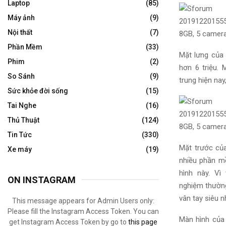
Laptop
(85)
Máy ảnh
(9)
Nội thất
(7)
Phần Mềm
(33)
Mặt lưng củ
Phim
(2)
hơn 6 triệu.
So Sánh
(9)
trung
hiện nay
Sức khỏe đời sống
(15)
Tai Nghe
(16)
Thủ Thuật
(124)
Tin Tức
(330)
Mặt trước củ
Xe máy
(19)
nhiều
phần 
hình này.
Vì 
ON INSTAGRAM
nghiệm
thườn
vân tay siêu 
This message appears for Admin Users only:
Please fill the Instagram Access Token. You can
Màn hình củ
get Instagram Access Token by go to
this page