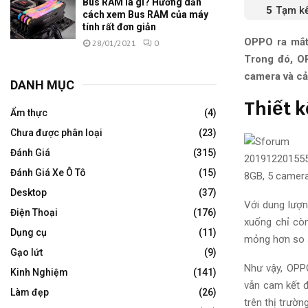
Bus RAM là gì? Hướng dẫn
Tạm k
cách xem Bus RAM của máy
tính rất đơn giản
OPPO ra mắt
28/01/2021
0
Trong đó, O
camera và cả
DANH MỤC
Thiết 
Ẩm thực
(4)
Chưa được phân loại
(23)
Đánh Giá
(315)
Đánh Giá Xe Ô Tô
(15)
Desktop
(37)
Với dung lượn
Điện Thoại
(176)
xuống chỉ cò
Dụng cụ
(11)
mỏng hơn
so 
Gạo lứt
(9)
Như vậy, OP
Kinh Nghiệm
(141)
vẫn
cam kết
đ
Làm đẹp
(26)
trên thị trườn