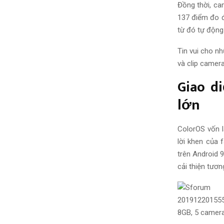
Đồng thời
, c
137 điểm
đo 
từ
đó
tự độn
Tin vui cho n
và
clip
camera
Giao d
lớn
ColorOS vốn 
lời khen của
trên Android 9
cải thiện
tương