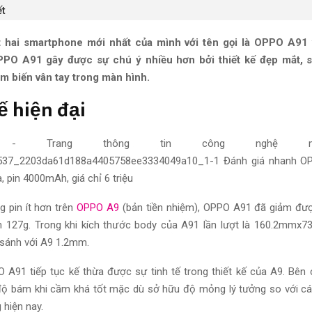
ết
 hai smartphone mới nhất của mình với tên gọi là OPPO A91
PPO A91 gây được sự chú ý nhiều hơn bởi thiết kế đẹp mắt, 
m biến vân tay trong màn hình.
kế
hiện đại
g pin ít hơn trên
OPPO A9
(bản tiền nhiệm), OPPO A91 đã giảm đượ
n 127g. Trong khi kích thước body của A91 lần lượt là 160.2mmx
sánh với
A9 1.2mm.
PO A91
tiếp tục
kế thừa được sự tinh tế trong thiết kế của A9. Bên
ộ bám khi cầm khá tốt
mặc dù
sở hữu độ mỏng lý tưởng
so với
cá
g
hiện nay
.