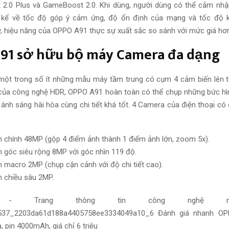
 2.0 Plus và GameBoost 2.0. Khi
dùng
,
người dùng
có thể cảm nhậ
g kể về tốc độ
góp ý
cảm ứng, độ ổn định của mạng và tốc độ k
y
,
hiệu năng
của OPPO A91 thực sự
xuất sắc
so sánh với
mức giá hơn 
91 sở hữu
bộ máy
Camera đa dạng
một trong số ít những mẫu máy tầm trung có cụm 4 cảm biến lên t
ủa công nghệ HDR, OPPO A91 hoàn toàn có thể chụp những
bức hì
, ánh sáng hài hòa cùng chi tiết khá tốt. 4 Camera của điện thoại có
 chính 48MP (gộp 4 điểm ảnh thành 1 điểm ảnh lớn, zoom 5x).
 góc siêu rộng 8MP với góc nhìn 119 độ.
 macro 2MP (chụp cận cảnh với độ chi tiết cao).
 chiều sâu 2MP.