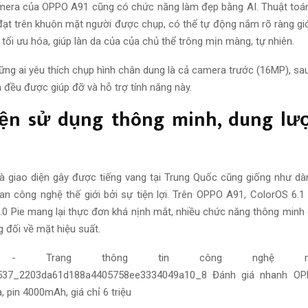
amera của OPPO A91 cũng có
chức năng
làm đẹp bằng AI. Thuật toá
đạt
trên khuôn mặt người được chụp, có thể tự động
nắm rõ ràng
giớ
g
tối ưu hóa
, giúp làn da của của chủ thể trông mịn màng, tự nhiên.
hững ai yêu thích chụp hình chân dung là cả camera trước (16MP), sa
 đều được
giúp đỡ và hỗ trợ
tính năng này.
iện
sử dụng
thông minh
, dung lư
là
giao diện
gây được tiếng vang tại Trung Quốc
cũng giống như
dàn
 fan công nghệ
thế giới
bởi sự tiện lợi. Trên OPPO A91, ColorOS 6.1
.0 Pie
mang lại
thực đơn
khá nịnh mắt,
nhiều chức năng
thông minh
 đối về mặt
hiệu suất
.