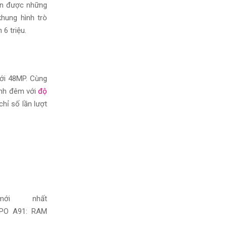
n được những
hung hình trò
6 triệu.
ới 48MP. Cùng
nh
đêm với
độ
chỉ số
lần lượt