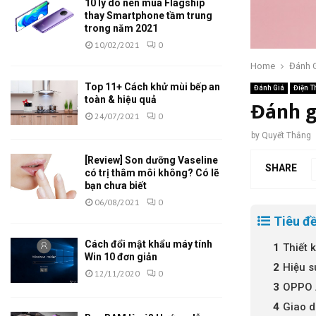
10 lý do nên mua Flagship
thay Smartphone tầm trung
trong năm 2021
10/02/2021
0
Home
Đánh 
Top 11+ Cách khử mùi bếp an
Đánh Giá
Điện T
toàn & hiệu quả
Đánh g
24/07/2021
0
by
Quyết Thắng
[Review] Son dưỡng Vaseline
SHARE
có trị thâm môi không? Có lẽ
bạn chưa biết
06/08/2021
0
Tiêu đề
Cách đổi mật khẩu máy tính
Thiết k
Win 10 đơn giản
Hiệu s
12/11/2020
0
OPPO 
Giao d