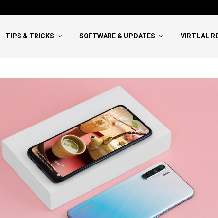
Hướng Dẫn Viết NCKH Bao Đậu:
TIPS & TRICKS
SOFTWARE & UPDATES
VIRTUAL R