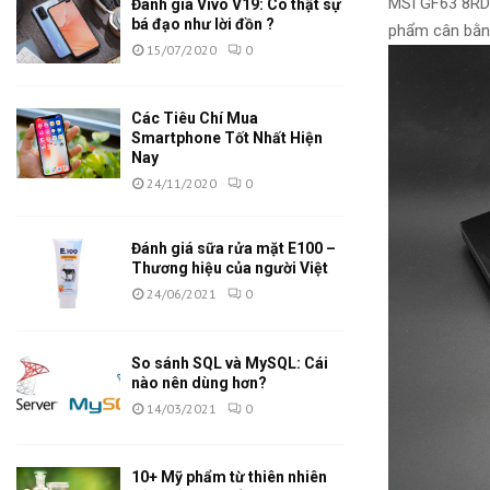
MSI GF63 8RD
Đánh giá Vivo V19: Có thật sự
bá đạo như lời đồn ?
phẩm
cân bằn
15/07/2020
0
Các Tiêu Chí Mua
Smartphone Tốt Nhất Hiện
Nay
24/11/2020
0
Đánh giá sữa rửa mặt E100 –
Thương hiệu của người Việt
24/06/2021
0
So sánh SQL và MySQL: Cái
nào nên dùng hơn?
14/03/2021
0
10+ Mỹ phẩm từ thiên nhiên