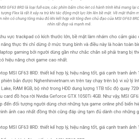
SI GF63 8RD là loại full-size, các phím bấm chic-let có hành trình khá mang lại c
 tượng Flex là rất ít xảy ra trừ khi tác động một lực lớn lên bề mặt. Về mặt thẩm 
đèn nền có chung tông màu đỏ khi kết hợp với tông đen chủ đạo của MSI GF63 8RD
nhìn rất đẹp và mạnh mẽ.
 khu vực trackpad có kích thước lớn, bề mặt làm nhám cho cảm giác 
 năng thực thi chỉ dừng ở mức trung bình và điều này là hoàn toàn b
 laptop gaming bởi người dùng gần như chắc chắn sẽ phải trang bị 
có hiệu năng chơi game cao nhất.
hiên bản được Nghenhinvietnam.vn trên tay chạy trên bộ vi xử lý Int
 Lake, RAM 8GB, bộ nhớ trong HDD dung lượng 1TB tốc độ quay 72
ếu card đồ họa rời Nvidia Geforce GTX 1050Ti 4GB. Như vậy, MSI GF
ếp đến đối tượng người dùng chơi những tựa game online phổ biến hi
 hình ảnh cao nhất đồng thời cũng đáp ứng tạm đủ dành cho những