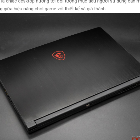
 là chiếc
desktop
hướng tới
đối tượng mục tiêu
người sử dụng
cần 
g giữa
hiệu năng
chơi game với thiết kế và giá thành.