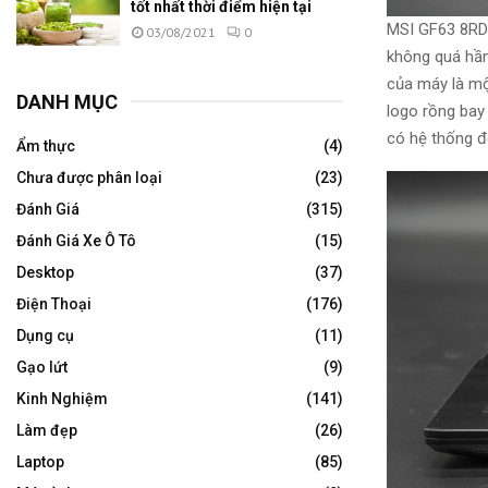
tốt nhất thời điểm hiện tại
MSI GF63 8RD
03/08/2021
0
không quá hầ
của
máy là mộ
DANH MỤC
logo rồng bay
có
hệ thống
đ
Ẩm thực
(4)
Chưa được phân loại
(23)
Đánh Giá
(315)
Đánh Giá Xe Ô Tô
(15)
Desktop
(37)
Điện Thoại
(176)
Dụng cụ
(11)
Gạo lứt
(9)
Kinh Nghiệm
(141)
Làm đẹp
(26)
Laptop
(85)