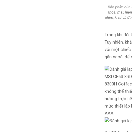
Bàn phím của M
thoải mái, hiện
phím, kí tự và 
Trong khi đó,
Tuy nhiên, khả
với một chiếc
gắn ngoài để 
MSI GF63 8RD p
8300H Coffee
không thể thi
hướng trực ti
mức thiết lập
AAA.