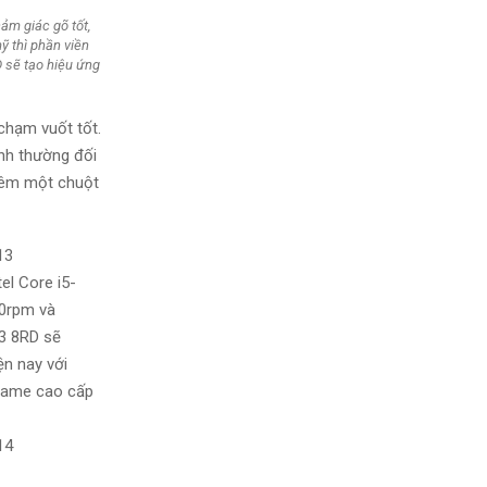
ảm giác gõ tốt,
mỹ thì phần viền
 sẽ tạo hiệu ứng
chạm vuốt tốt.
ình thường đối
thêm một chuột
el Core i5-
00rpm và
63 8RD sẽ
ện nay với
 game cao cấp