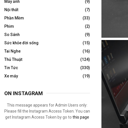
Máy ảnh
(9)
Nội thất
(7)
Phần Mềm
(33)
Phim
(2)
So Sánh
(9)
Sức khỏe đời sống
(15)
Tai Nghe
(16)
Thủ Thuật
(124)
Tin Tức
(330)
Xe máy
(19)
ON INSTAGRAM
This message appears for Admin Users only:
Please fill the Instagram Access Token. You can
get Instagram Access Token by go to
this page