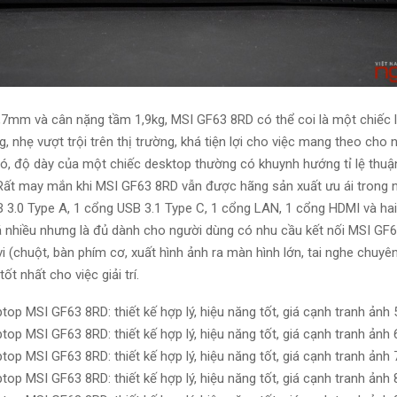
,7mm và cân nặng tầm 1,9kg, MSI GF63 8RD có thể
coi
là một chiếc
, nhẹ vượt trội trên thị trường, khá tiện lợi cho việc mang theo cho
ó
, độ dày của một chiếc
desktop
thường có khuynh hướng tỉ lệ thuậ
 Rất may mắn khi MSI GF63 8RD vẫn được hãng sản xuất ưu ái trong
n
 3.0 Type A, 1 cổng USB 3.1 Type C, 1 cổng LAN, 1 cổng HDMI và hai
 nhiều
nhưng
là đủ dành cho
người dùng
có
nhu cầu
kết nối MSI GF6
 vi (chuột, bàn phím cơ, xuất hình ảnh ra màn hình lớn, tai nghe chuy
tốt nhất
cho việc
giải trí
.