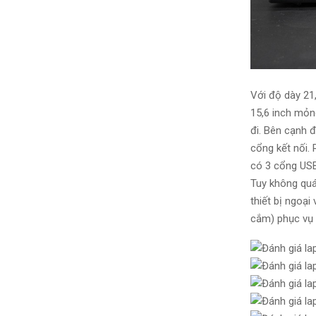
Với độ dày 21
15,6 inch mỏng
đi. Bên cạnh
đ
cổng kết nối.
có 3 cổng USB
Tuy không
quá
thiết bị ngoại
cắm) phục vụ