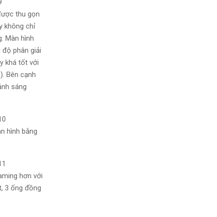
được thu gọn
y không chỉ
g. Màn hình
 độ phân giải
y khá tốt với
). Bên cạnh
 ánh sáng
àn hình bằng
gaming hơn với
t, 3 ống đồng