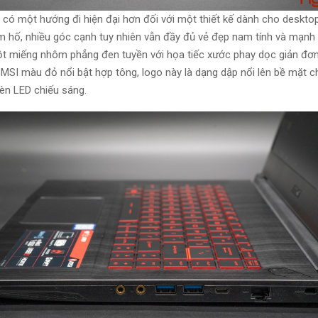
 có một hướng đi
hiện đại
hơn đối với một thiết kế dành cho
deskto
m hố, nhiều góc cạnh
tuy nhiên
vẫn
đầy đủ
vẻ đẹp nam tính và
mạnh
t miếng nhôm phẳng đen tuyền với họa tiếc xước phay dọc
giản đơ
 MSI màu đỏ nổi bật hợp tông, logo này là dạng dập nổi lên bề mặt 
èn LED chiếu sáng.