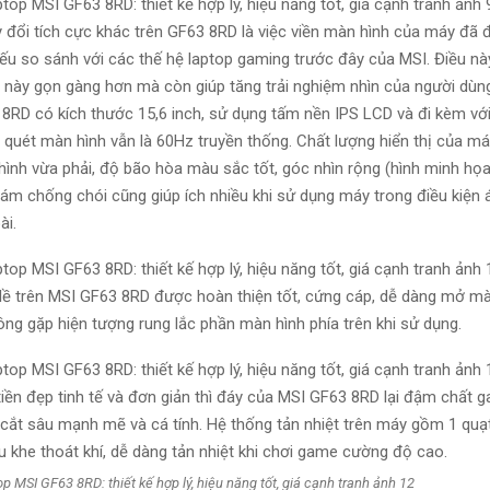
 đổi tích cực khác trên GF63 8RD là việc viền màn hình của máy đã 
 nếu so sánh với các thế hệ laptop gaming trước đây của MSI. Điều nà
này gọn gàng hơn mà còn giúp tăng trải nghiệm nhìn của người dùn
8RD có kích thước 15,6 inch, sử dụng tấm nền IPS LCD và đi kèm với
ố quét màn hình vẫn là 60Hz truyền thống. Chất lượng hiển thị của má
ình vừa phải, độ bão hòa màu sắc tốt, góc nhìn rộng (hình minh họa
hám chống chói cũng giúp ích nhiều khi sử dụng máy trong điều kiện
ài.
lề trên MSI GF63 8RD được hoàn thiện tốt, cứng cáp, dễ dàng mở m
ông gặp hiện tượng rung lắc phần màn hình phía trên khi sử dụng.
iền đẹp tinh tế và đơn giản thì đáy của MSI GF63 8RD lại đậm chất 
t cắt sâu mạnh mẽ và cá tính. Hệ thống tản nhiệt trên máy gồm 1 quạ
u khe thoát khí, dễ dàng tản nhiệt khi chơi game cường độ cao.