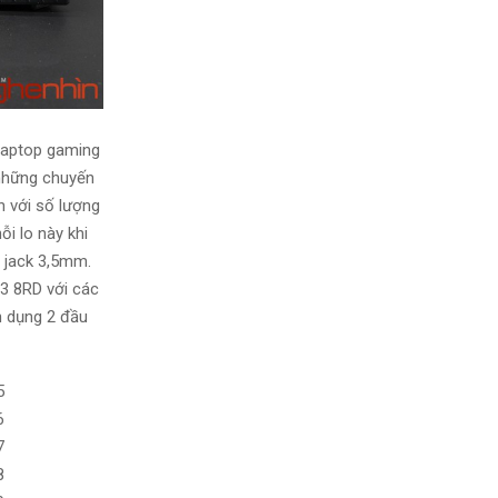
laptop
gaming
 những chuyến
n với số lượng
ỗi lo
này khi
 jack 3,5mm.
3 8RD với các
ên dụng 2 đầu