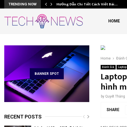
Hướng Dẫn Chi Tiết Cách Viết Bài…
TRENDING NOW
HOME
e
Home
Đánh 
Đánh Giá
Laptop
Laptop
BANNER SPOT
hình m
by
Quyết Thắng
SHARE
RECENT POSTS