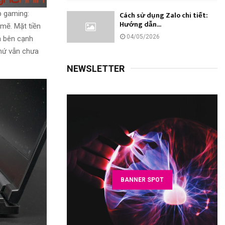
p
gaming:
Cách sử dụng Zalo chi tiết:
Hướng dẫn...
 mẽ
. Mặt
tiền
04/05/2026
n
bên cạnh
chứ
vẫn chưa
NEWSLETTER
BANNER SPOT