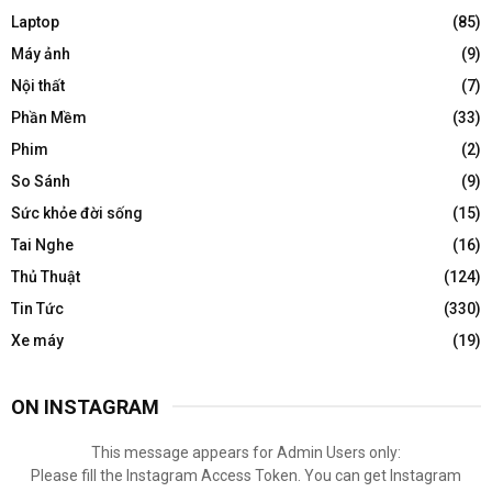
Laptop
(85)
Máy ảnh
(9)
Nội thất
(7)
Phần Mềm
(33)
Phim
(2)
So Sánh
(9)
Sức khỏe đời sống
(15)
Tai Nghe
(16)
Thủ Thuật
(124)
Tin Tức
(330)
Xe máy
(19)
ON INSTAGRAM
This message appears for Admin Users only:
Please fill the Instagram Access Token. You can get Instagram