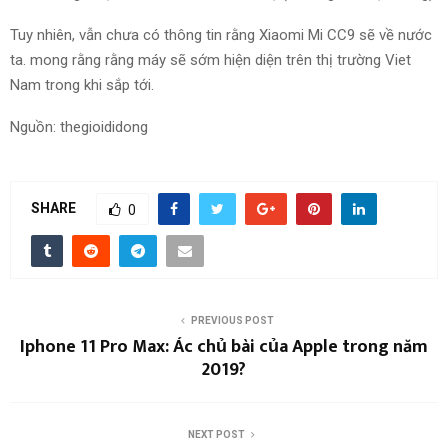
Tuy nhiên
, vẫn chưa có
thông tin
rằng Xiaomi Mi CC9 sẽ về
nước
ta
.
mong rằng
rằng máy sẽ sớm
hiện diện
trên thị trường
Viet
Nam
trong khi
sắp tới.
Nguồn: thegioididong
SHARE
0
PREVIOUS POST
Iphone 11 Pro Max: Ác chủ bài của Apple trong năm
2019?
NEXT POST