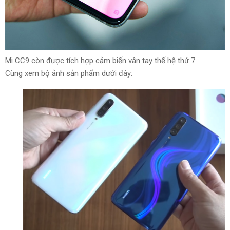
Mi CC9 còn được tích hợp cảm biến vân tay thế hệ thứ
7
Cùng
xem
bộ ảnh
sản phẩm
dưới đây: