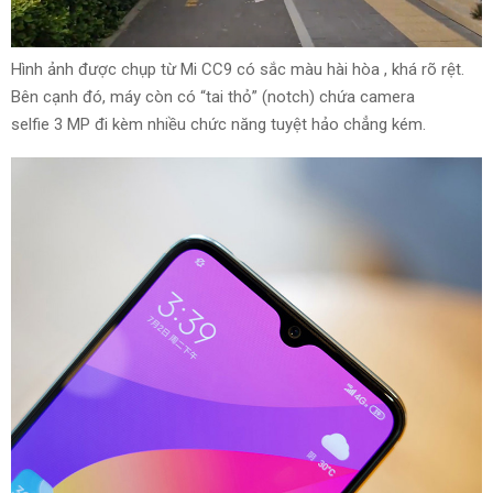
Hình ảnh được chụp từ Mi CC9 có
sắc màu
hài hòa
,
khá
rõ rệt
.
Bên cạnh đó
, máy còn có “tai thỏ” (notch) chứa camera
selfie
3
MP đi kèm
nhiều chức năng
tuyệt hảo
chẳng
kém
.