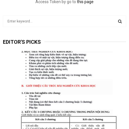
Access Token by go to
this page
S
e
a
S
r
EDITOR'S PICKS
c
E
h
f
A
o
r
R
:
C
H