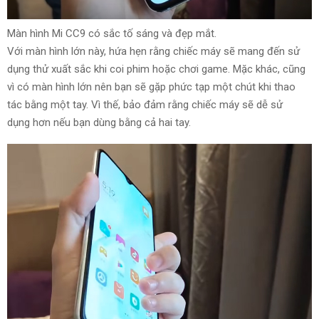
Màn hình Mi CC9 có
sắc tố sáng
và
đẹp mắt
.
Với màn hình lớn này, hứa hẹn rằng chiếc máy sẽ
mang đến
sử
dụng thử
xuất sắc
khi
coi
phim hoặc chơi game. Mặc khác, cũng
vì có màn hình lớn nên bạn sẽ
gặp
phức tạp
một chút
khi thao
tác bằng một tay.
Vì thế
,
bảo đảm
rằng chiếc máy sẽ dễ
sử
dụng
hơn
nếu bạn
dùng
bằng cả hai tay.