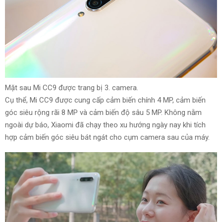
Mặt sau Mi CC9 được
trang bị
3.
camera.
Cụ thể
, Mi CC9 được
cung cấp
cảm biến
chính
4
MP, cảm biến
góc siêu
rộng rãi
8
MP
và
cảm biến độ sâu
5
MP. Không nằm
ngoài
dự báo
, Xiaomi đã chạy theo xu hướng
ngày nay
khi tích
hợp cảm biến góc siêu
bát ngát
cho cụm camera sau của máy.