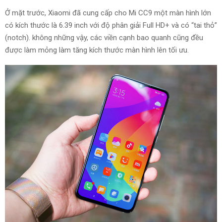
Ở mặt trước, Xiaomi đã
cung cấp
cho Mi CC9 một màn hình lớn
có kích thước là
6
.39 inch với độ phân giải Full HD+
và
có “tai thỏ”
(notch).
không những
vậy,
các
viền cạnh
bao quanh
cũng đều
được
làm mỏng
làm tăng
kích thước màn hình lên
tối ưu
.