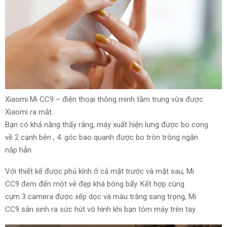
Xiaomi Mi CC9 –
điện thoại thông minh
tầm trung vừa được
Xiaomi ra mắt.
Bạn
có khả năng
thấy rằng, máy
xuất hiện
lưng được bo cong
về
2
cạnh bên
,
4.
góc
bao quanh
được bo tròn trông
ngăn
nắp
hẳn.
Với thiết kế được phủ kính ở cả mặt trước
và
mặt sau, Mi
CC9
đem đến
một vẻ đẹp khá bóng bẩy. Kết hợp cùng
cụm
3
camera được xếp dọc
và
màu trắng
sang trọng
, Mi
CC9
sản sinh ra
sức hút vô hình
khi bạn
tóm
máy trên tay.