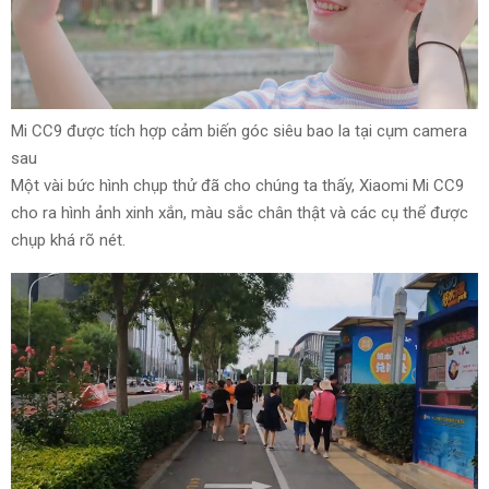
Mi CC9 được tích hợp cảm biến góc siêu
bao la
tại
cụm camera
sau
Một vài
bức hình
chụp thử đã
cho chúng ta thấy
, Xiaomi Mi CC9
cho ra hình ảnh
xinh xắn
,
màu sắc
chân thật
và
các
cụ thể
được
chụp khá
rõ nét
.