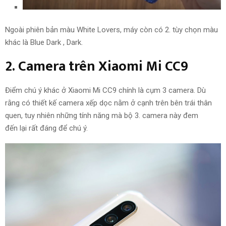
Ngoài phiên bản màu White Lovers, máy còn có
2.
tùy chọn màu
khác là Blue Dark
,
Dark.
2.
Camera trên Xiaomi Mi CC9
Điểm
chú ý
khác ở Xiaomi Mi CC9
chính
là cụm
3
camera.
Dù
rằng
có thiết kế camera xếp dọc nằm ở cạnh trên bên trái
thân
quen
,
tuy nhiên
những
tính năng
mà bộ
3.
camera này
đem
đến
lại
rất
đáng để
chú ý
.