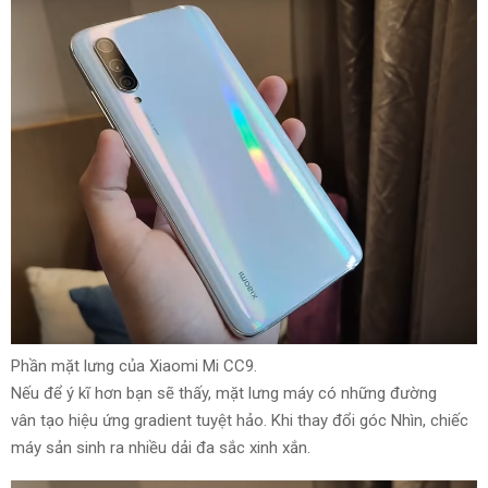
Phần mặt lưng của Xiaomi Mi CC9.
Nếu
để ý
kĩ hơn bạn sẽ thấy, mặt lưng máy có
những
đường
vân
tạo
hiệu ứng gradient
tuyệt hảo
. Khi
thay đổi
góc
Nhìn
, chiếc
máy
sản sinh ra
nhiều dải đa sắc
xinh xắn
.