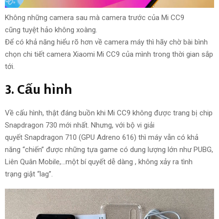
Không những
camera sau mà camera trước của Mi CC9
cũng
tuyệt hảo
không
xoàng
.
Để
có khả năng
hiểu rõ hơn
về camera máy thì hãy chờ bài
bình
chọn
chi tiết
camera Xiaomi Mi CC9 của mình
trong thời gian
sắp
tới.
3.
Cấu hình
Về cấu hình, thật
đáng buồn
khi Mi CC9
không được
trang bị
chip
Snapdragon 730
mới nhất
.
Nhưng
, với bộ vi
giải
quyết
Snapdragon 710 (GPU Adreno 616) thì máy
vẫn có khả
năng
“chiến” được
những
tựa game có dung lượng lớn như PUBG,
Liên Quân Mobile,…một
bí quyết
dễ dàng
,
không xảy ra
tình
trạng
giật “lag”.