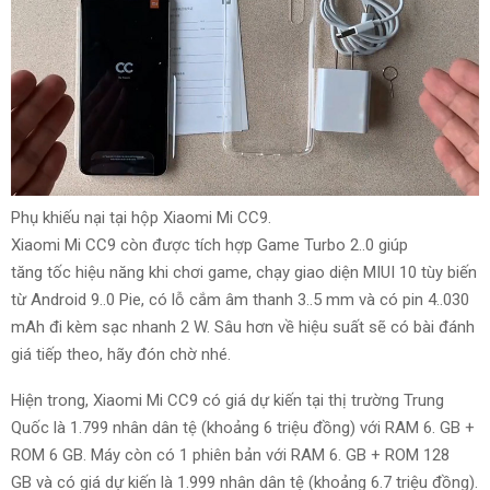
Phụ
khiếu nại
tại
hộp Xiaomi Mi CC9.
Xiaomi Mi CC9 còn được tích hợp Game Turbo
2.
.0
giúp
tăng
tốc
hiệu năng
khi chơi game, chạy
giao diện
MIUI 10 tùy biến
từ Android
9.
.0 Pie, có lỗ cắm âm thanh
3.
.5 mm
và
có pin
4.
.030
mAh đi kèm sạc nhanh
2
W. Sâu hơn về
hiệu suất
sẽ có bài
đánh
giá
tiếp theo
, hãy đón chờ
nhé
.
Hiện
trong
, Xiaomi Mi CC9 có giá dự kiến
tại
thị trường Trung
Quốc là 1.799 nhân dân tệ (khoảng
6
triệu đồng) với RAM
6.
GB +
ROM
6
GB. Máy còn có 1 phiên bản với RAM
6.
GB + ROM 128
GB
và
có giá dự kiến là 1.999 nhân dân tệ (khoảng
6
.7 triệu đồng).