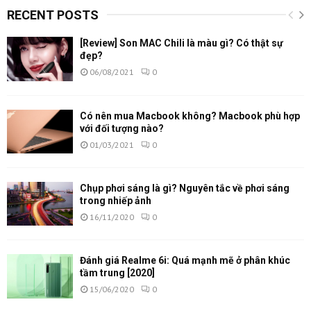
RECENT POSTS
[Review] Son MAC Chili là màu gì? Có thật sự
đẹp?
06/08/2021
0
Có nên mua Macbook không? Macbook phù hợp
với đối tượng nào?
01/03/2021
0
Chụp phơi sáng là gì? Nguyên tắc về phơi sáng
trong nhiếp ảnh
16/11/2020
0
Đánh giá Realme 6i: Quá mạnh mẽ ở phân khúc
tầm trung [2020]
15/06/2020
0