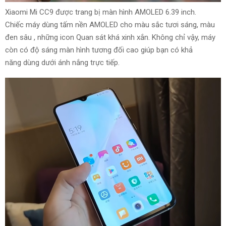
Xiaomi Mi CC9 được
trang bị
màn hình AMOLED
6
.39 inch.
Chiếc máy
dùng
tấm nền AMOLED cho
màu sắc tươi sáng
, màu
đen sâu
,
những
icon
Quan sát
khá
xinh xắn
. K
hông chỉ
vậy, máy
còn có độ
sáng
màn hình
tương đối cao
giúp bạn
có khả
năng
dùng
dưới ánh nắng trực tiếp.