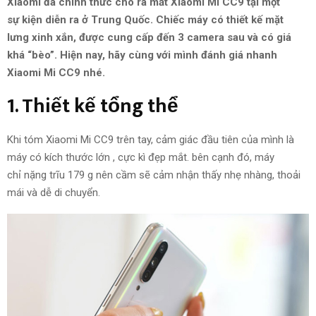
Xiaomi đã chính thức cho ra mắt Xiaomi Mi CC9
tại
một
sự
kiện
diễn ra ở Trung Quốc. Chiếc máy có thiết kế mặt
lưng
xinh xắn
, được
cung cấp
đến
3 c
amera sau
và
có giá
khá “bèo”.
Hiện nay
, hãy
cùng với mình
đánh giá
nhanh
Xiaomi Mi CC9
nhé
.
1. Thiết kế tổng thể
Khi
tóm
Xiaomi Mi CC9 trên tay,
cảm giác
đầu tiên
của mình là
máy có kích thước lớn
,
cực kì
đẹp mắt
.
bên cạnh đó
, máy
chỉ
nặng trĩu
179 g nên
cầm
sẽ
cảm nhận thấy
nhẹ nhàng,
thoải
mái
và
dễ di chuyển.