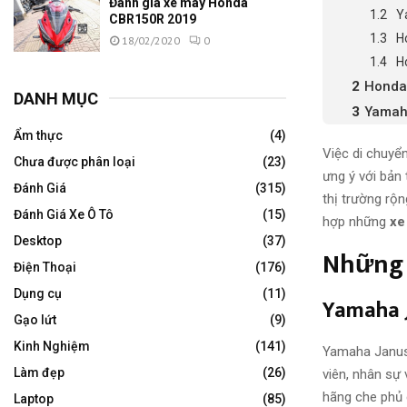
Đánh giá xe máy Honda
Y
CBR150R 2019
H
18/02/2020
0
H
Honda
DANH MỤC
Yamah
Ẩm thực
(4)
Việc di chuyển
Chưa được phân loại
(23)
ưng ý với bản
Đánh Giá
(315)
thị trường rộ
Đánh Giá Xe Ô Tô
(15)
hợp những
xe
Desktop
(37)
Những 
Điện Thoại
(176)
Dụng cụ
(11)
Yamaha 
Gạo lứt
(9)
Kinh Nghiệm
(141)
Yamaha Janus 
Làm đẹp
(26)
viên, nhân sự
hãng che phủ 
Laptop
(85)