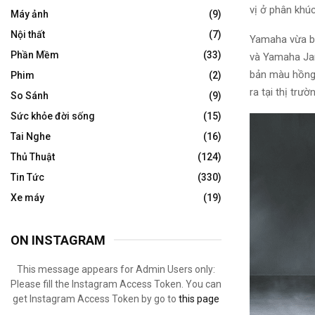
vị ở phân khú
Máy ảnh
(9)
Nội thất
(7)
Yamaha vừa b
Phần Mềm
(33)
và Yamaha Jan
bản màu hồng
Phim
(2)
ra tại thị trườ
So Sánh
(9)
Sức khỏe đời sống
(15)
Tai Nghe
(16)
Thủ Thuật
(124)
Tin Tức
(330)
Xe máy
(19)
ON INSTAGRAM
This message appears for Admin Users only:
Please fill the Instagram Access Token. You can
get Instagram Access Token by go to
this page