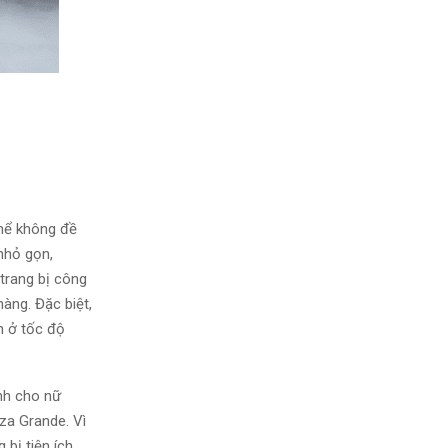
thể không đề
nhỏ gọn,
 trang bị công
àng. Đặc biệt,
n ở tốc độ
nh cho nữ
za Grande. Vì
bị tiện ích.