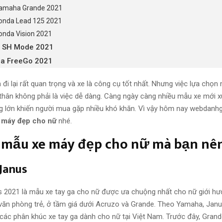
amaha Grande 2021
onda Lead 125 2021
onda Vision 2021
 SH Mode 2021
a FreeGo 2021
 đi lại rất quan trọng và xe là công cụ tốt nhất. Nhưng việc lựa chọn
 thân không phải là việc dễ dàng. Càng ngày càng nhiều mẫu xe mới xu
ng lớn khiến người mua gặp nhiều khó khăn. Vì vậy hôm nay webdanhg
 máy đẹp cho nữ
nhé.
mẫu xe máy đẹp cho nữ mà bạn nên
Janus
2021 là mẫu xe tay ga cho nữ được ưa chuộng nhất cho nữ giới h
 văn phòng trẻ, ở tầm giá dưới Acruzo và Grande. Theo Yamaha, Janu
các phân khúc xe tay ga dành cho nữ tại Việt Nam. Trước đây, Gran