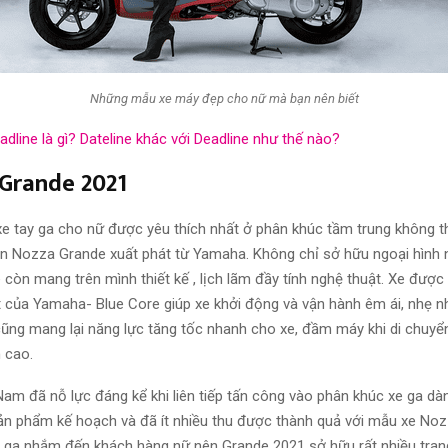
Những mẫu xe máy đẹp cho nữ mà bạn nên biết
adline là gì? Dateline khác với Deadline như thế nào?
Grande 2021
e tay ga cho nữ được yêu thích nhất ở phân khúc tầm trung không 
ên Nozza Grande xuất phát từ Yamaha. Không chỉ sở hữu ngoại hình 
còn mang trên mình thiết kế , lịch lãm đầy tính nghệ thuật. Xe được
 của Yamaha- Blue Core giúp xe khởi động và vận hành êm ái, nhẹ nh
ũng mang lại năng lực tăng tốc nhanh cho xe, đầm máy khi di chuyể
 cao.
am đã nỗ lực đáng kể khi liên tiếp tấn công vào phân khúc xe ga dà
n phẩm kế hoạch và đã ít nhiều thu được thành quả với mẫu xe Noz
y ga nhắm đến khách hàng nữ nên Grande 2021 sở hữu rất nhiều trang 