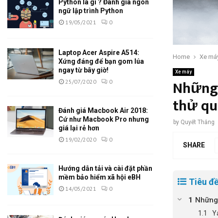
Python là gì ? Đánh giá ngôn
ngữ lập trình Python
19/05/2021
0
Laptop Acer Aspire A514:
Home
Xe má
Xứng đáng để bạn gom lúa
ngay từ bây giờ!
Xe máy
Những 
25/07/2020
0
thử qu
Đánh giá Macbook Air 2018:
Cứ như Macbook Pro nhưng
by
Quyết Thắng
giá lại rẻ hơn
19/02/2020
0
SHARE
Hướng dẫn tải và cài đặt phần
mềm bảo hiểm xã hội eBH
Tiêu đề
14/05/2021
0
Những 
Y