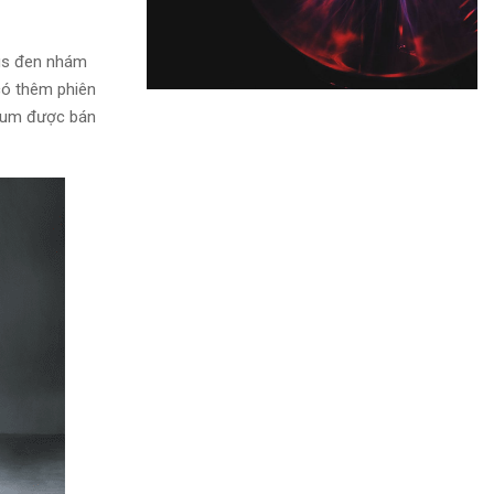
us đen nhám
có thêm phiên
ium được bán