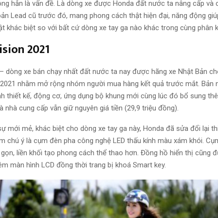
ng hẳn là vấn đề. Là dòng xe được Honda đất nước ta nâng cấp và c
 bản Lead cũ trước đó, mang phong cách thật hiện đại, năng động gi
ật khác biệt so với bất cứ dòng xe tay ga nào khác trong cùng phân 
sion 2021
– dòng xe bán chạy nhất đất nước ta nay được hãng xe Nhật Bản ch
 2021 nhằm mở rộng nhóm người mua hàng kết quả trước mắt. Bản 
h thiết kế, động cơ, ứng dụng bộ khung mới cùng lúc đó bổ sung th
là nhà cung cấp vẫn giữ nguyên giá tiền (29,9 triệu đồng).
ự mới mẻ, khác biệt cho dòng xe tay ga này, Honda đã sửa đổi lại th
ểm chú ý là cụm đèn pha công nghệ LED thấu kính màu xám khói. Cụ
 gọn, liền khối tạo phong cách thể thao hơn. Đồng hồ hiển thị cũng
hêm màn hình LCD đồng thời trang bị khoá Smart key.