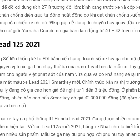
 để đồ có dung tích 27 lít tương đối lớn; bình xăng trước xe và cốp x
chân chống điện giúp tự động ngắt động cơ khi gạt chân chống xuốn
ợng của chiếc xe chỉ có 99kg giúp dễ dàng di chuyển hay quay đầu xe,
ho nữ giới. Yamaha Grande có giá bán dao động từ 40 – 42 triệu đồn
ead 125 2021
 Số liệu thống kê từ FDI bảng xếp hạng doanh số xe tay ga cho nữ 
guyên vị trí xe ga bán chạy thứ ba của năm. Lead hiện là mẫu xe tay
àm cho người Việt phát sốt của năm vừa qua và có khả năng sẽ lại 
ra mắt mẫu xe Lead 2021 Smartkey mới. Chính thức bán ra thị trường
ại lý đang có giá cao hơn giá đề nghị từ 1 đến 3 triệu đồng. Ở phiên 
 đồng, phiên bản cao cấp Smartkey có giá 42.300.000 đồng (đã gồm 
ạ và biển số).
oại xe tay ga phổ thông thì Honda Lead 2021 đang được nhiều người
iểm hiện tại . Với xe Lead 125 mới 2021, hãng xe Nhật cho ta biết lối 
trên nhiều sản phẩm. Mẫu xe ga này dù phù hợp với phụ nữ tuy nhiên 