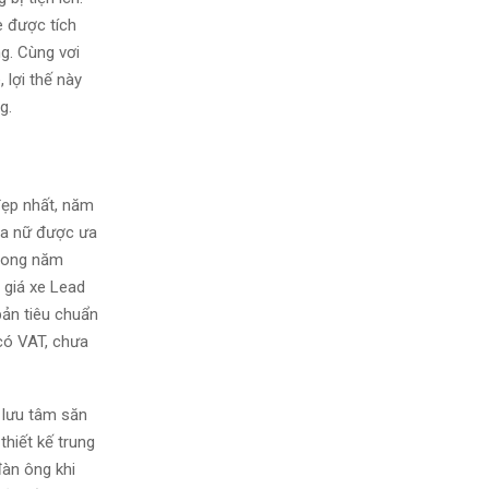
e được tích
g. Cùng vơi
 lợi thế này
g.
đẹp nhất, năm
 ga nữ được ưa
trong năm
 giá xe Lead
bản tiêu chuẩn
có VAT, chưa
 lưu tâm săn
thiết kế trung
đàn ông khi