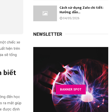
Cách sử dụng Zalo chi tiết:
Hướng dẫn...
04/05/2026
NEWSLETTER
 một chiếc xe
ất hiện trên
ia sẽ tổng
 biết
BANNER SPOT
ướng đến học
s ra mắt giúp
de được định