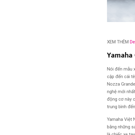
XEM THÊM
De
Yamaha 
Nói đến mẫu x
cập đến cái t
Nozza Grande 
nghệ mới nhất
động cơ này c
trung bình đến
Yamaha Việt N
bằng những sả
là chiếc xe ta