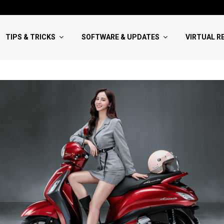
Hướng Dẫn Viết NCKH Bao Đậu:
TIPS & TRICKS
SOFTWARE & UPDATES
VIRTUAL R