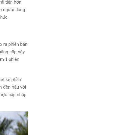
ải tiến hơn
úp người dùng
khúc.
o ra phiên bản
nâng cấp này
êm 1 phiên
iết kế phần
m đèn hậu với
 được cập nhập