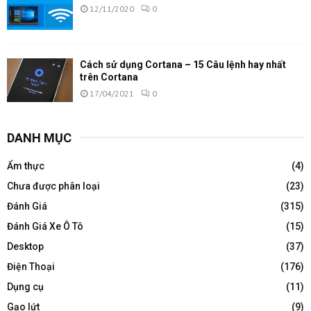
12/11/2020
0
Cách sử dụng Cortana – 15 Câu lệnh hay nhất
trên Cortana
17/04/2021
0
DANH MỤC
Ẩm thực
(4)
Chưa được phân loại
(23)
Đánh Giá
(315)
Đánh Giá Xe Ô Tô
(15)
Desktop
(37)
Điện Thoại
(176)
Dụng cụ
(11)
Gạo lứt
(9)