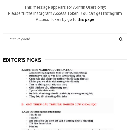
This message appears for Admin Users only:
Please fill the Instagram Access Token. You can get Instagram
Access Token by go to
this page
S
e
a
S
r
EDITOR'S PICKS
c
E
h
f
A
o
r
R
:
C
H