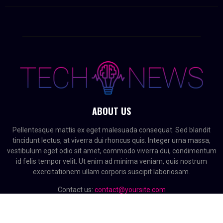
ABOUT US
Pellentesque mattis ex eget malesuada consequat. Sed blandit
tincidunt lectus, at viverra dui rhoncus quis. Integer urna massa,
vestibulum eget odio sit amet, commodo viverra dui, condimentum
id felis tempor velit. Ut enim ad minima veniam, quis nostrum
exercitationem ullam corporis suscipit laboriosam.
Contact us:
contact@yoursite.com
FOLLOW US