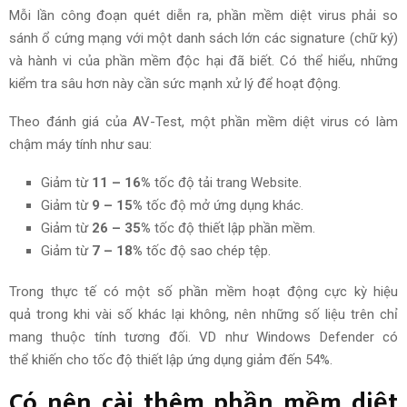
Mỗi lần
công đoạn
quét
diễn ra
, phần mềm diệt virus phải so
sánh ổ cứng mạng với một danh sách lớn các signature (chữ ký)
và hành vi của phần mềm độc hại đã biết. Có thể hiểu, những
kiểm tra
sâu hơn
này cần sức mạnh
xử lý
để hoạt động.
Theo
đánh giá
của AV-Test, một phần mềm diệt virus có làm
chậm máy tính như sau:
Giảm từ
11 – 16%
tốc độ tải
trang Website
.
Giảm từ
9 – 15%
tốc độ mở ứng dụng khác.
Giảm từ
26 – 35%
tốc độ
thiết lập
phần mềm.
Giảm từ
7 – 18%
tốc độ sao chép
tệp
.
Trong thực tế
có
một số
phần mềm hoạt động
cực kỳ hiệu
quả
trong khi
vài số khác
lại không, nên những số liệu trên chỉ
mang
thuộc tính
tương đối.
VD
như Windows Defender có
thể
khiến cho
tốc độ
thiết lập
ứng dụng giảm đến 54%.
Có nên cài thêm phần mềm diệt