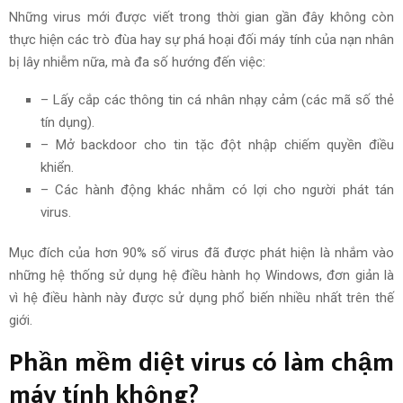
Những virus mới được viết trong thời gian
gần đây
không còn
thực hiện các trò đùa hay sự phá hoại đối máy tính của nạn nhân
bị lây nhiễm nữa, mà
đa số
hướng đến
việc:
– Lấy cắp các thông tin cá nhân nhạy cảm (các mã số thẻ
tín dụng).
– Mở backdoor cho tin tặc đột nhập chiếm quyền điều
khiển.
– Các hành động khác nhằm có lợi cho người phát tán
virus.
Mục đích
của hơn 90% số virus đã được phát hiện là nhắm vào
những hệ thống
sử dụng
hệ điều hành họ Windows,
đơn giản
là
vì
hệ điều hành này được
sử dụng
phổ biến nhiều nhất trên
thế
giới
.
Phần mềm diệt virus có làm chậm
máy tính không?