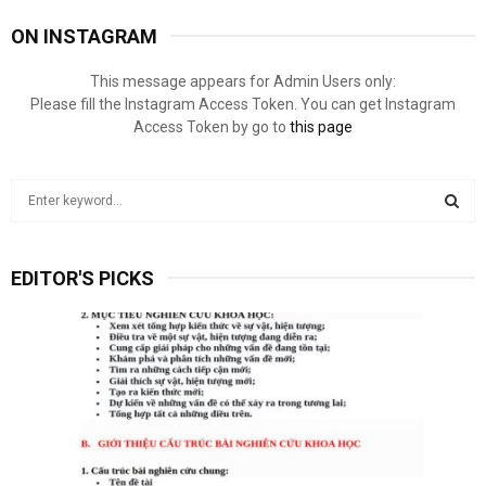
ON INSTAGRAM
This message appears for Admin Users only:
Please fill the Instagram Access Token. You can get Instagram
Access Token by go to
this page
S
e
a
S
r
EDITOR'S PICKS
c
E
h
f
A
o
r
R
:
C
H