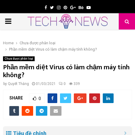
Facebook
Twitter
Instagram
Pinterest
Google
Behance
Youtube
PRIMARY
e
MENU
Home
Chưa được phân loại
Phần mềm diệt Virus có làm chậm máy tính không?
Chưa được phân loại
Phần mềm diệt Virus có làm chậm máy tính
không?
by
Quyết Thắng
01/03/2021
0
339
SHARE
0
Tiêu đề chính