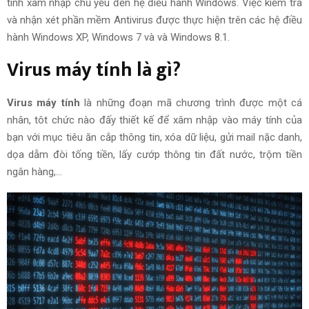
tính xâm nhập
chủ yếu
đến hệ điều hành Windows. Việc kiểm tra
và
nhận xét
phần mềm Antivirus được thực hiện trên các hệ điều
hành Windows XP, Windows 7 và và Windows 8.1.
Virus máy tính là gì?
Virus máy tính
là những đoạn mã chương trình được một cá
nhân, tôt chức nào
đấy
thiết kế để xâm nhập vào máy tính của
bạn với
mục tiêu
ăn cắp thông tin, xóa dữ liệu, gửi
mail
nặc danh,
dọa dẫm đòi tống tiền, lấy
cướp
thông tin
đất nước
,
trộm
tiền
ngân hàng,…