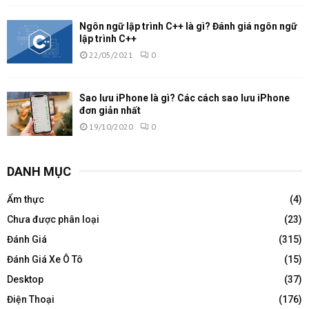
Ngôn ngữ lập trình C++ là gì? Đánh giá ngôn ngữ
lập trình C++
22/05/2021
0
Sao lưu iPhone là gì? Các cách sao lưu iPhone
đơn giản nhất
19/10/2020
0
DANH MỤC
Ẩm thực
(4)
Chưa được phân loại
(23)
Đánh Giá
(315)
Đánh Giá Xe Ô Tô
(15)
Desktop
(37)
Điện Thoại
(176)