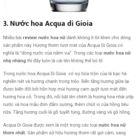
3. Nước hoa Acqua di Gioia
Nhiều bài
review nước hoa nữ
dành không ít lời khen cho dòng
sản phẩm này. Hương thơm tươi mát của Acqua Di Gioia có
nghĩa là “dòng nước của niềm vui”. Trong các loại
nước hoa nữ
nhẹ nhàng
thì đây luôn là cái tên không thể bỏ lỡ.
Trong nước hoa Acqua Di Gioia có sự hòa trộn của lá bạc hà
nghiền nát
và
hương chanh trong trẻo. Đến tầng hương giữa lại
được biến đổi bởi hỗn hợp mùi hương cam quýt tươi mát đến
hương hoa cỏ. T
rong đó,
nổi bật lên chính là hương hoa nhài ướp
nước và hoa mẫu đơn đẫm sương, thêm chút vị của hồng tiêu
nữa. Tầng hương cuối là gỗ tuyết tùng, đường vàng và gỗ hồng.
Acqua Di Gioia được xem là một trong các loại
nước hoa nữ
thơm nhất.
Sản phẩm sở hữu hương thơm rất gợi cảm, sang