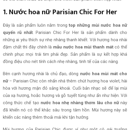
1. Nước hoa nữ Parisian Chic For Her
Đây là sản phẩm luôn nằm trong
top những mùi nước hoa nữ
quyến rũ nhất
. Parisian Chic For Her là sản phẩm dành cho
những ai yêu thích sự nhẹ nhàng thanh khiết. Với hương hoa nhài
đậm chất thì đây chính là
mẫu nước hoa mùi thanh mát
có thể
chinh phục mọi trái tim phái đẹp. Sản phẩm là sự kết hợp khá
đồng điệu cho nét tính cách nhẹ nhàng, tinh tế của các nàng.
Bên cạnh hương nhài là chủ đạo, dòng
nước hoa mùi mát cho
nữ
– Parisian Chic còn nhấn nhá thêm chút hương hoa violet, hài
hòa với hương mận đỏ sảng khoái. Cuối bản nhạc sẽ để lại mùi
của xạ hương, hoắc hương và gỗ tuyết tùng như ẩn như hiện. Với
công thức chế tạo
nước hoa nhẹ nhàng thơm lâu cho nữ
này
đã khiến nó có thể khắc sâu trong tâm hồn. Mùi hương này sẽ
khiến các nàng thêm thoải mái khi tận hưởng.
Mùi hương của Parisian Chic được ví như một cô gái trưởng