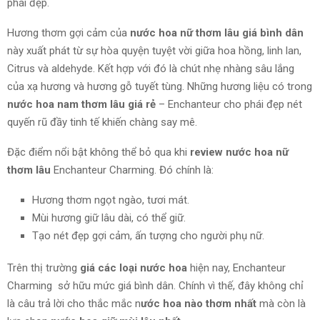
phái đẹp.
Hương thơm gợi cảm của
nước hoa nữ thơm lâu giá bình dân
này xuất phát từ sự hòa quyện tuyệt vời giữa hoa hồng, linh lan,
Citrus và aldehyde. Kết hợp với đó là chút nhẹ nhàng sâu lắng
của xạ hương và hương gỗ tuyết tùng. Những hương liệu có trong
nước hoa nam thơm lâu giá rẻ
– Enchanteur cho phái đẹp nét
quyến rũ đầy tinh tế khiến chàng say mê.
Đặc
điểm nổi bật không thể bỏ qua khi
review nước hoa nữ
thơm lâu
Enchanteur Charming. Đó chính là:
Hương thơm ngọt ngào, tươi mát.
Mùi hương giữ
lâu dài
, có thể giữ.
Tạo nét đẹp gợi cảm, ấn tượng cho người phụ nữ.
Trên thị trường
giá các loại nước hoa
hiện nay, Enchanteur
Charming sở hữu mức giá bình dân. Chính vì thế, đây không chỉ
là câu trả lời cho thắc mắc n
ước hoa nào thơm nhất
mà còn là