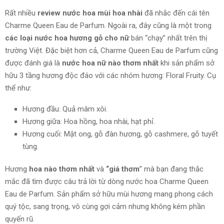
Rất nhiều
review nước hoa mùi hoa nhài
đã nhắc đến cái tên
Charme Queen Eau de Parfum. Ngoài ra, đây cũng là một trong
các loại nước hoa hương gỗ cho nữ
bán “chạy” nhất trên thị
trường Việt. Đặc biệt hơn cả, Charme Queen Eau de Parfum cũng
được đánh giá là
nước hoa nữ nào thơm nhất
khi sản phẩm sở
hữu 3 tầng hương độc đáo với các nhóm hương: Floral Fruity. Cụ
thể như:
Hương đầu: Quả mâm xôi.
Hương giữa: Hoa hồng, hoa nhài, hạt phỉ.
Hương cuối: Mật ong, gỗ đàn hương, gỗ cashmere, gỗ tuyết
tùng.
Hương
hoa nào thơm nhất
và
“giá thơm
” mà bạn đang thắc
mắc đã tìm được câu trả lời từ dòng nước hoa Charme Queen
Eau de Parfum. Sản phẩm sở hữu mùi hương mang phong cách
quý tộc
, sang trọng, vô cùng gợi cảm nhưng không kém phần
quyến rũ.