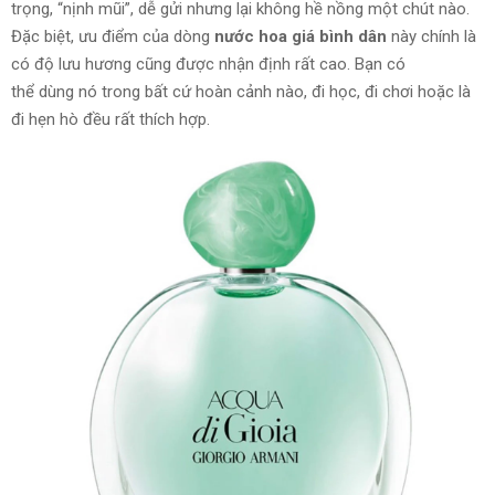
trọng, “nịnh mũi”, dễ gửi nhưng lại không hề nồng
một chút nào
.
Đặc biệt, ưu điểm của dòng
nước hoa giá bình dân
này chính là
có độ lưu hương cũng được
nhận định
rất cao. B
ạn có
thể
dùng
nó trong bất cứ hoàn cảnh nào, đi học, đi chơi hoặc là
đi hẹn hò đều rất
thích hợp
.