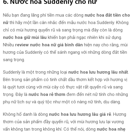
6. Nước hoa Suddenly cho nữ
Nếu bạn đang lãng phí tiền mua các dòng
nước hoa đắt tiền cho
nữ
thì hãy một lần cân nhắc đến mẫu nước hoa Suddenly. Không
chỉ có mùi hương quyến rũ và sang trọng mà đây còn là dòng
nước hoa giữ mùi lâu
khiến bạn phải ngạc nhiên khi sử dụng.
Nhiều
review nước hoa nữ giá bình dân
hiện nay cho rằng, mùi
hương của Suddenly có thể sánh ngang với những dòng đắt tiền
sang trọng.
Suddenly là một trong những loại
nước hoa lưu hương lâu nhất
.
Bên trong sản phẩm có tinh chất dầu thơm kết hợp với hương vị
lá quýt tươi cùng với mùi cây cỏ thực vật rất quyến rũ và sang
trọng. Đây là
nước hoa rẻ thơm
đem đến nét nữ tính cho những
phụ nữ lịch sự và quý tộc như một cô nàng nữ tính, dịu dàng.
Không hổ danh là dòng
nước hoa lưu hương lâu giá rẻ
. Hương
thơm của sản phẩm đầy quyến rũ, với mùi hương lưu lại vương
vấn không tan trong không khí. Có thể nói, dòng
nước hoa nhẹ