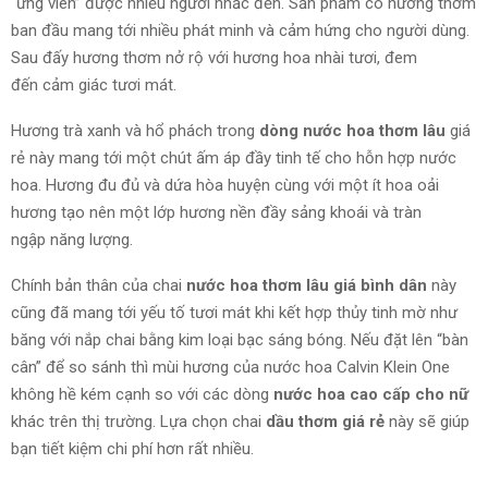
“ứng viên” được nhiều người nhắc đến. Sản phẩm có hương thơm
ban đầu
mang tới
nhiều
phát minh
và
cảm hứng cho
người dùng
.
Sau
đấy
hương thơm nở rộ với hương hoa nhài tươi,
đem
đến
cảm giác
tươi mát.
Hương trà xanh
và
hổ phách trong
dòng nước hoa thơm lâu
giá
rẻ này
mang tới
một chút
ấm áp đầy tinh tế cho hỗn hợp nước
hoa. Hương đu đủ và dứa hòa huyện cùng với một ít hoa oải
hương tạo nên một lớp hương nền đầy sảng khoái
và
tràn
ngập
năng lượng.
Chính bản thân của chai
nước hoa thơm lâu giá bình dân
này
cũng đã
mang tới
yếu tố tươi mát khi kết hợp thủy tinh mờ như
băng với nắp chai bằng kim loại bạc sáng bóng. Nếu đặt lên “bàn
cân” để so sánh thì mùi hương của nước hoa Calvin Klein One
không hề kém cạnh so với các dòng
nước hoa cao cấp cho nữ
khác trên thị trường. Lựa chọn chai
dầu thơm giá rẻ
này sẽ giúp
bạn tiết kiệm chi phí hơn rất nhiều.