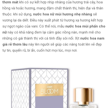
thơm mát
khi có sự kết hợp nhịp nhàng của hương trái cây, hoa
hồng
và
hoắc hương, mang đậm chất thành thị,
hiện đại
và
thân
thuộc
. khi sử dụng,
nước hoa nữ mùi hương nhẹ nhàng
sẽ
vương lại da diết. Điều này xuất phát từ hương xạ hương kết hợp
sự ngọt ngào của vani. Có thể nói, mẫu
nước hoa mùi phấn cho
nữ
này có khả năng
đem lại
cảm giác
nồng nàn,
mạnh mẽ
cho
những cô gái thành thị với cá tính đầy sôi nổi. Xịt
nước hoa nam
giá rẻ thơm lâu
này lên người sẽ giúp các nàng toát lên vẻ đẹp
tự tin, quyến rũ, bí ẩn, cuốn hút mọi lúc, mọi nơi.