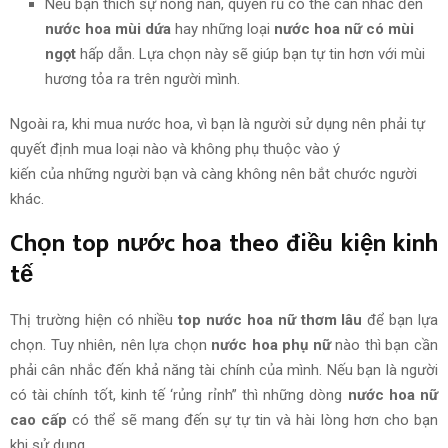
Nếu bạn thích sự nồng nàn, quyến rũ có thể cân nhắc đến
nước hoa mùi dứa
hay những loại
nước hoa nữ có mùi
ngọt
hấp dẫn. Lựa chọn này sẽ giúp bạn tự tin hơn với mùi
hương tỏa ra trên người mình.
Ngoài ra, k
hi mua
nước hoa, vì bạn là
người sử dụng
nên phải tự
quyết định mua loại nào
và
không
phụ thuộc vào
ý
kiến
của
những người bạn
và càng không nên bắt chước người
khác.
Chọn top nước hoa theo điều kiện kinh
tế
Thị trường hiện có nhiều
top nước hoa nữ thơm lâu
để bạn lựa
chọn. Tuy nhiên, nên lựa chọn
nước hoa phụ nữ
nào thì bạn cần
phải cân nhắc đến khả năng tài chính của mình. Nếu bạn là người
có tài chính tốt, kinh tế ‘rủng rỉnh” thì những dòng
nước hoa nữ
cao cấp
có thể sẽ mang đến sự tự tin và hài lòng hơn cho bạn
khi sử dụng.