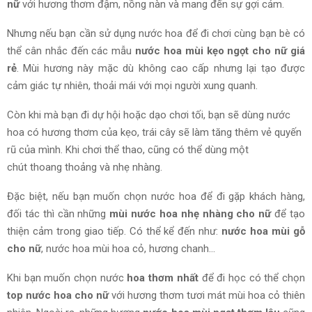
nữ
với hương thơm đậm, nồng nàn và mang đến sự gợi cảm.
Nhưng nếu bạn cần sử dụng nước hoa để đi chơi cùng bạn bè có
thể cân nhắc đến các mẫu
nước hoa mùi kẹo ngọt cho nữ giá
rẻ
. Mùi hương này mặc dù không cao cấp nhưng lại tạo được
cảm giác tự nhiên, thoải mái với mọi người xung quanh.
Còn
khi mà bạn
đi dự hội hoặc dạo chơi tối,
bạn sẽ
dùng
nước
hoa có hương thơm của kẹo, trái cây sẽ
làm tăng
thêm vẻ quyến
rũ của mình. Khi chơi thể thao, cũng có thể
dùng
một
chút
thoang thoảng
và
nhẹ nhàng.
Đặc biệt, nếu bạn muốn chọn nước hoa để đi gặp khách hàng,
đối tác thì cần những
mùi nước hoa nhẹ nhàng cho nữ
để tạo
thiện cảm trong giao tiếp. Có thể kể đến như:
nước hoa mùi gỗ
cho nữ
, nước hoa mùi hoa cỏ, hương chanh…
Khi bạn muốn chọn nước
hoa thơm nhất
để đi học có thể chọn
top nước hoa cho nữ
với hương thơm tươi mát mùi hoa cỏ thiên