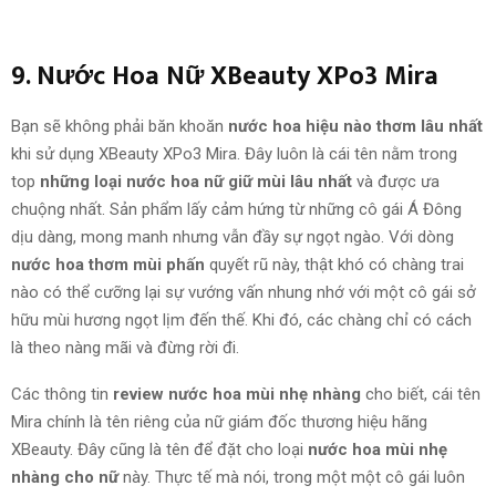
9. Nước Hoa Nữ XBeauty XPo3 Mira
Bạn sẽ không phải băn khoăn
nước hoa hiệu nào thơm lâu nhất
khi sử dụng XBeauty XPo3 Mira. Đây luôn là cái tên nằm trong
top
những loại nước hoa nữ giữ mùi lâu nhất
và được ưa
chuộng nhất. Sản phẩm lấy cảm hứng từ những cô gái Á Đông
dịu dàng, mong manh
nhưng
vẫn đầy sự ngọt ngào. Với dòng
nước hoa thơm mùi phấn
quyết rũ này, thật khó có chàng trai
nào có thể cưỡng lại sự vướng vấn nhung nhớ với một cô gái sở
hữu mùi hương ngọt lịm đến thế. Khi đó, các chàng chỉ có cách
là theo nàng mãi
và
đừng rời đi.
Các thông tin
review nước hoa mùi nhẹ nhàng
cho biết, cái tên
Mira chính là tên riêng của nữ giám đốc thương hiệu hãng
XBeauty. Đây cũng là tên để đặt cho loại
nước hoa mùi nhẹ
nhàng cho nữ
này. Thực tế mà nói, trong một một cô gái luôn