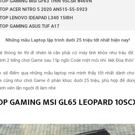
PTOP GAMING MSI GF63 THIN 9SCSR 846VN
PTOP ACER NITRO 5 2020 AN515-55-5923
PTOP LENOVO IDEAPAD L340 15IRH
PTOP GAMING ASUS TUF A17
Những mẫu Laptop lập trình dưới 25 triệu tốt nhất hiện nay!
 thông tin thì dĩ nhiên là cần phải có máy tính khỏe như trâu để
nh 2 tiếng chơi Game sau 15p ngồi Code mệt mỏi nhỉ. kkk Đùa thôi!
h sẽ điểm qua những mẫu laptop mà mình thấy tốt nhất dành cho 
ode cũng như chơi Game ở phân khúc dưới 25 triệu, phù hợp để dùng
nh viên lẫn người đi làm nhé.
TOP GAMING MSI GL65 LEOPARD 10SC