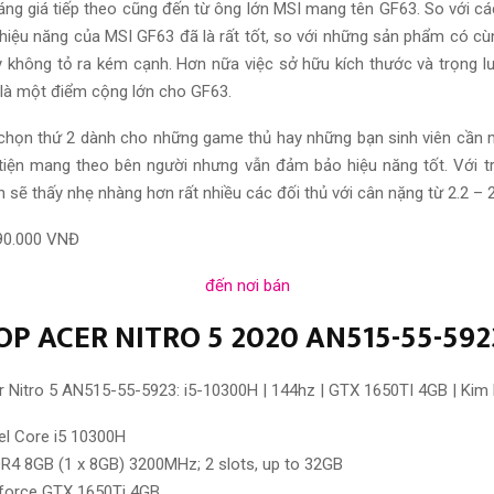
áng giá tiếp theo cũng đến từ ông lớn MSI mang tên GF63. So với cá
 hiệu năng của MSI GF63 đã là rất tốt, so với những sản phẩm có cùn
 không tỏ ra kém cạnh. Hơn nữa việc sở hữu kích thước và trọng 
là một điểm cộng lớn cho GF63.
 chọn thứ 2 dành cho những game thủ hay những bạn sinh viên cần
tiện mang theo bên người nhưng vẫn đảm bảo hiệu năng tốt. Với t
 sẽ thấy nhẹ nhàng hơn rất nhiều các đối thủ với cân nặng từ 2.2 – 
90.000 VNĐ
đến nơi bán
TOP ACER NITRO 5 2020 AN515-55-592
el Core i5 10300H
DR4 8GB (1 x 8GB) 3200MHz; 2 slots, up to 32GB
eforce GTX 1650Ti 4GB