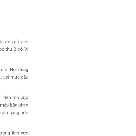
 là ứng cử viên
op thứ 2 có Vi
 ra. Nói đúng
…. với mức cấu
oại đen mờ cực
c mép bàn phím
a gọn gàng hơn
trong lĩnh vực