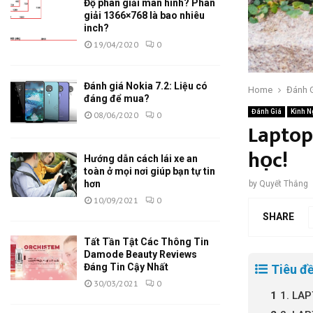
Độ phân giải màn hình? Phân
giải 1366×768 là bao nhiêu
inch?
19/04/2020
0
Đánh giá Nokia 7.2: Liệu có
Home
Đánh 
đáng để mua?
Đánh Giá
Kinh 
08/06/2020
0
Laptop
học!
Hướng dẫn cách lái xe an
toàn ở mọi nơi giúp bạn tự tin
hơn
by
Quyết Thắng
10/09/2021
0
SHARE
Tất Tần Tật Các Thông Tin
Damode Beauty Reviews
Đáng Tin Cậy Nhất
Tiêu đề
30/03/2021
0
1. LA