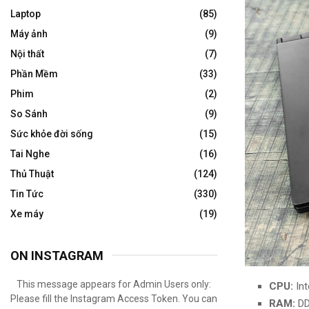
Laptop
(85)
Máy ảnh
(9)
Nội thất
(7)
Phần Mềm
(33)
Phim
(2)
So Sánh
(9)
Sức khỏe đời sống
(15)
Tai Nghe
(16)
Thủ Thuật
(124)
Tin Tức
(330)
Xe máy
(19)
ON INSTAGRAM
This message appears for Admin Users only:
CPU:
Int
Please fill the Instagram Access Token. You can
RAM:
DD