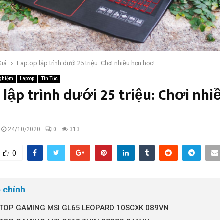
Giá
Laptop lập trình dưới 25 triệu: Chơi nhiều hơn học!
Nghiệm
Laptop
Tin Tức
 lập trình dưới 25 triệu: Chơi nh
24/10/2020
0
313
0
 chính
PTOP GAMING MSI GL65 LEOPARD 10SCXK 089VN