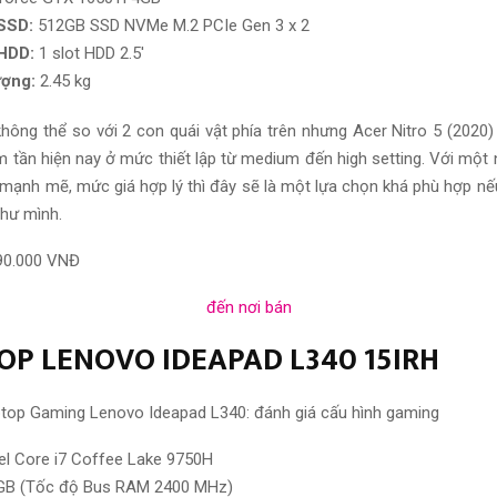
SSD:
512GB SSD NVMe M.2 PCIe Gen 3 x 2
HDD:
1 slot HDD 2.5′
ượng:
2.45 kg
không thể so với 2 con quái vật phía trên nhưng Acer Nitro 5 (2020
tần hiện nay ở mức thiết lập từ medium đến high setting. Với một 
 mạnh mẽ, mức giá hợp lý thì đây sẽ là một lựa chọn khá phù hợp nế
hư mình.
90.000 VNĐ
đến nơi bán
TOP LENOVO IDEAPAD L340 15IRH
el Core i7 Coffee Lake 9750H
 GB (Tốc độ Bus RAM 2400 MHz)