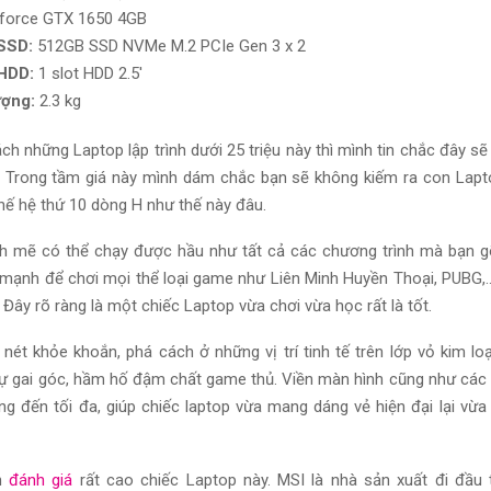
force GTX 1650 4GB
SSD:
512GB SSD NVMe M.2 PCIe Gen 3 x 2
 HDD:
1 slot HDD 2.5′
ượng:
2.3 kg
h những Laptop lập trình dưới 25 triệu này thì mình tin chắc đây sẽ
. Trong tầm giá này mình dám chắc bạn sẽ không kiếm ra con Lapt
thế hệ thứ 10 dòng H như thế này đâu.
h mẽ có thể chạy được hầu như tất cả các chương trình mà bạn gõ
 mạnh để chơi mọi thể loại game như Liên Minh Huyền Thoại, PUBG,
 Đây rõ ràng là một chiếc Laptop vừa chơi vừa học rất là tốt.
ét khỏe khoắn, phá cách ở những vị trí tinh tế trên lớp vỏ kim l
ự gai góc, hầm hố đậm chất game thủ. Viền màn hình cũng như cá
 đến tối đa, giúp chiếc laptop vừa mang dáng vẻ hiện đại lại vừ
h
đánh giá
rất cao chiếc Laptop này. MSI là nhà sản xuất đi đầu 