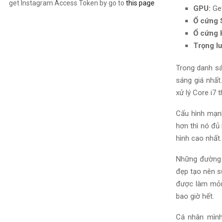
get Instagram Access Token by go to
this page
GPU:
Ge
Ổ cứng 
Ổ cứng
Trọng l
Trong danh sác
sáng giá nhất
xử lý Core i7 
Cấu hình mạn
hơn thì nó đủ
hình cao nhất.
Những đường n
đẹp tạo nên s
được làm mỏng
bao giờ hết.
Cá nhân mìn