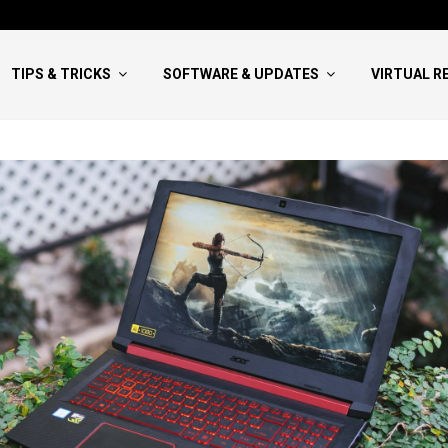
Hướng Dẫn Viết NCKH Bao Đậu:
TIPS & TRICKS
SOFTWARE & UPDATES
VIRTUAL R