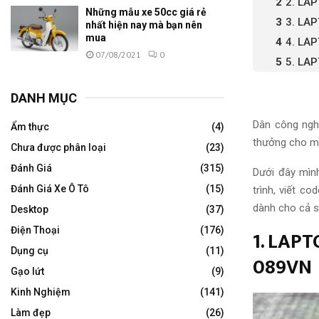
2. LA
Những mẫu xe 50cc giá rẻ
3. LA
nhất hiện nay mà bạn nên
mua
4. LA
07/08/2021
0
5. LA
DANH MỤC
Dân công nghệ
Ẩm thực
(4)
thưởng cho mì
Chưa được phân loại
(23)
Đánh Giá
(315)
Dưới đây mìn
Đánh Giá Xe Ô Tô
(15)
trình, viết c
dành cho cả si
Desktop
(37)
Điện Thoại
(176)
1. LAP
Dụng cụ
(11)
089VN
Gạo lứt
(9)
Kinh Nghiệm
(141)
Làm đẹp
(26)