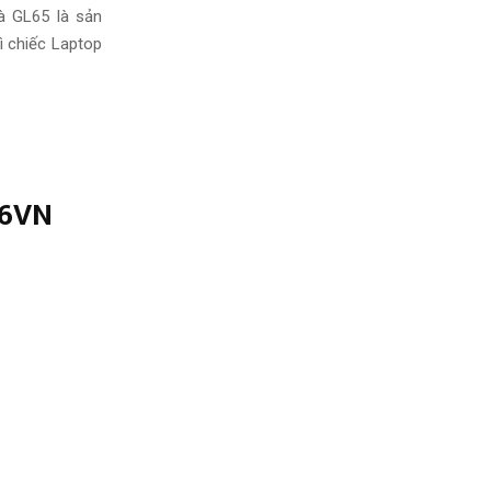
à GL65 là sản
ì chiếc Laptop
46VN