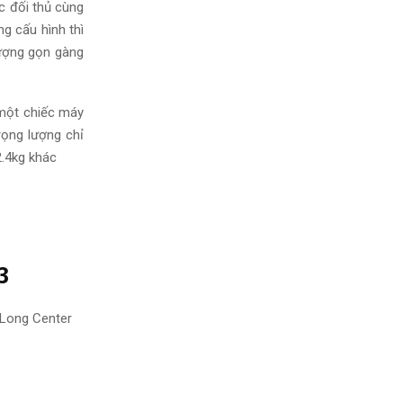
c đối thủ cùng
g cấu hình thì
lượng gọn gàng
 một chiếc máy
rọng lượng chỉ
2.4kg khác
3