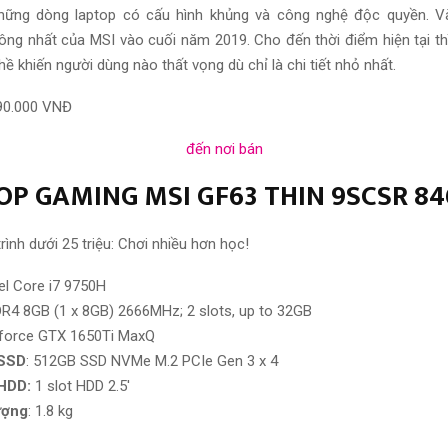
hững dòng laptop có cấu hình khủng và công nghệ độc quyền. V
ng nhất của MSI vào cuối năm 2019. Cho đến thời điểm hiện tại th
ề khiến người dùng nào thất vọng dù chỉ là chi tiết nhỏ nhất.
90.000 VNĐ
đến nơi bán
TOP GAMING MSI GF63 THIN 9SCSR 8
el Core i7 9750H
R4 8GB (1 x 8GB) 2666MHz; 2 slots, up to 32GB
eforce GTX 1650Ti MaxQ
 SSD
: 512GB SSD NVMe M.2 PCIe Gen 3 x 4
HDD:
1 slot HDD 2.5′
ượng
: 1.8 kg