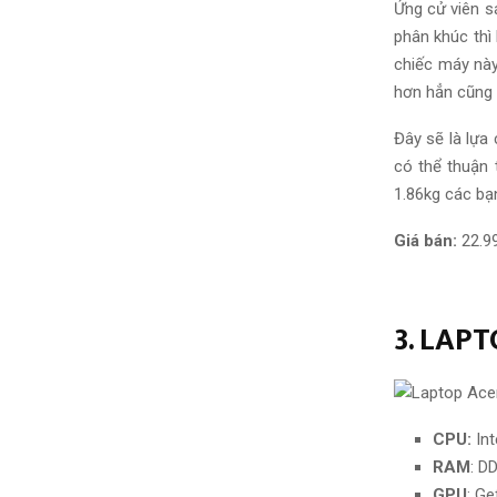
Ứng cử viên s
phân khúc thì
chiếc máy này
hơn hẳn cũng 
Đây sẽ là lựa
có thể thuận 
1.86kg các bạn
Giá bán:
22.9
3. LAP
CPU:
Int
RAM
: D
GPU
: G