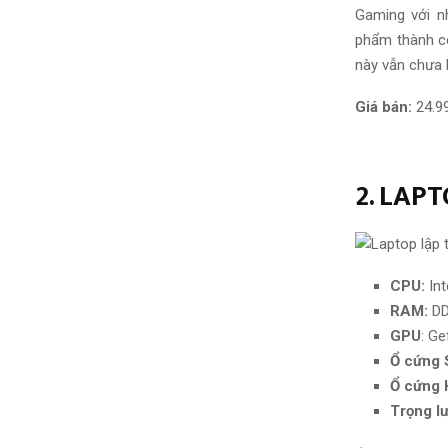
Gaming với n
phẩm thành cô
này vẫn chưa h
Giá bán:
24.9
2. LAP
CPU:
Int
RAM:
DD
GPU
: G
Ổ cứng
Ổ cứng 
Trọng l