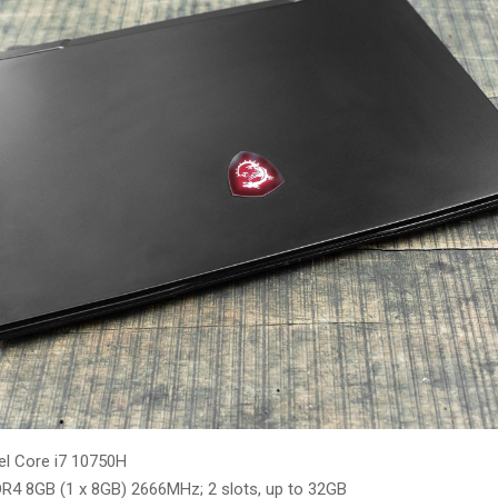
el Core i7 10750H
R4 8GB (1 x 8GB) 2666MHz; 2 slots, up to 32GB