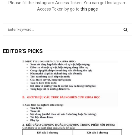
Please fill the Instagram Access Token. You can get Instagram
Access Token by go to
this page
S
e
a
S
r
EDITOR'S PICKS
c
E
h
f
A
o
r
R
:
C
H