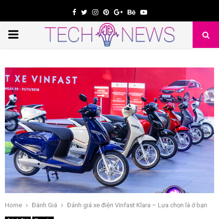
Facebook
Twitter
Instagram
Pinterest
Google
Behance
Youtube
PRIMARY
e
MENU
Home
Đánh Giá
Đánh giá xe điện Vinfast Klara – Lựa chọn là ở bạn