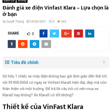
Đánh Giá
Xe máy
Đánh giá xe điện Vinfast Klara – Lựa chọn là
ở bạn
by
Quyết Thắng
24/06/2021
0
333
SHARE
0
Tiêu đề chính
Sở hữu 1 chiếc xe máy điện
không bao giờ
đơn giản
đến thế chỉ
với 39.900.000đ có ngay xe Vinfast KlaraS
hiện đại
, đẹp mà còn
thân thiện với môi trường. Để
trả lời câu hỏi
có nên mua xe
KlaraS hay không? Xe KlaraS có tốt không?
Thiết kế của VinFast Klara