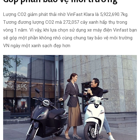
Lượng CO2 giảm phát thải nhờ VinFast Klara là 5,922,690.7kg.
Tương đương lượng CO2 mà 272,057 cây xanh hấp thụ trong
vòng 1 năm. V
ì vậy, khi lựa chọn
sử dụng
xe máy điện Vinfast
bạn
sẽ
góp một phần
không nhỏ cùng chung tay bảo vệ môi trường
VN ngày một xanh sạch đẹp hơn