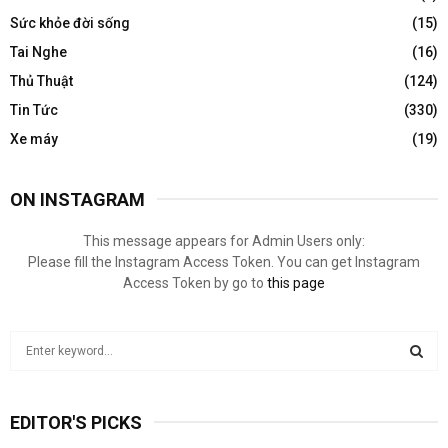
Sức khỏe đời sống
(15)
Tai Nghe
(16)
Thủ Thuật
(124)
Tin Tức
(330)
Xe máy
(19)
ON INSTAGRAM
This message appears for Admin Users only:
Please fill the Instagram Access Token. You can get Instagram
Access Token by go to
this page
S
e
a
S
r
EDITOR'S PICKS
c
E
h