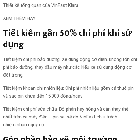
Thiết kế tổng quan của VinFast Klara.
XEM THÊM HAY
Tiết kiệm gần 50%
chi phí
khi sử
dụng
Tiết kiệm
chi phí
bảo dưỡng: Xe
dùng
động cơ điện, không tốn
chi
phí
bảo dưỡng, thay dầu máy như
các kiểu
xe
sử dụng
động cơ
đốt trong.
Tiết kiệm
khoản chi
nhiên liệu: C
hi phí
nhiên liệu gồm cả thuê pin
và sạc pin chưa đến 15.000 đồng/ngày
Tiết kiệm
chi phí
sửa chữa: Bộ phận hay hỏng và cần thay thế
nhất trên xe máy điện – pin xe, sẽ do VinFast
chịu trách
nhiệm
nhận
nguy cơ
Góp phần
bảo vệ môi trường