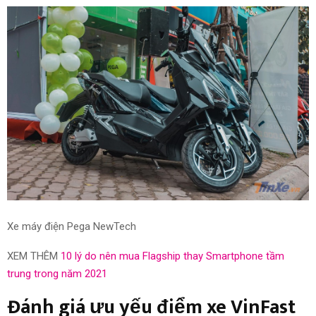
Xe máy điện Pega NewTech
XEM THÊM
10 lý do nên mua Flagship thay Smartphone tầm
trung trong năm 2021
Đ
ánh giá
ưu
yếu điểm
xe VinFast