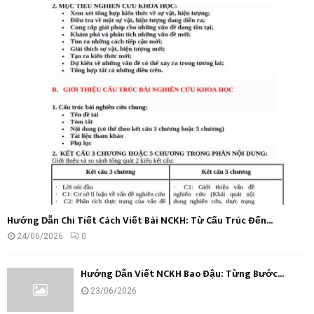
f
A
o
r
R
:
C
H
Hướng Dẫn Chi Tiết Cách Viết Bài NCKH: Từ Cấu Trúc Đến...
24/06/2026
0
Hướng Dẫn Viết NCKH Bao Đậu: Từng Bước...
23/06/2026