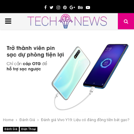
Facebook
Twitter
Instagram
Pinterest
Google
Behance
Youtube
PRIMARY
e
MENU
Home
Đánh Giá
Đánh giá Vivo Y19: Liệu có đáng đồng tiền bát gạo?
Đánh Giá
Điện Thoại