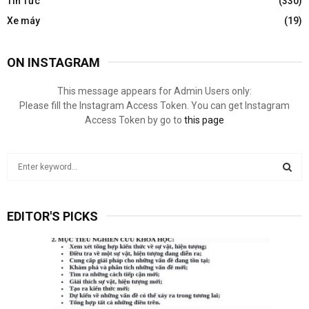
Tin Tức
(330)
Xe máy
(19)
ON INSTAGRAM
This message appears for Admin Users only:
Please fill the Instagram Access Token. You can get Instagram
Access Token by go to
this page
S
e
a
S
r
EDITOR'S PICKS
c
E
h
f
A
o
r
R
:
C