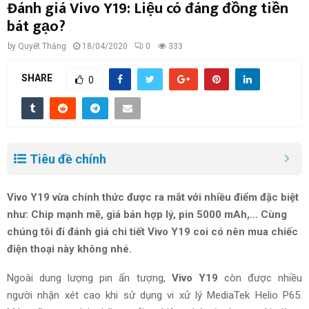
Đánh giá Vivo Y19: Liệu có đáng đồng tiền
bát gạo?
by
Quyết Thắng
18/04/2020
0
333
SHARE
0
Tiêu đề chính
Vivo Y19 vừa chính thức được ra mắt với nhiều
điểm đặc biệt
như: Chip
mạnh mẽ
, giá bán
hợp lý
, pin 5000 mAh,… Cùng
chúng tôi đi
đánh giá
chi tiết Vivo Y19
coi
có nên mua chiếc
điện thoại này không nhé.
Ngoài dung lượng pin ấn tượng,
Vivo Y19
còn được
nhiều
người
nhận xét
cao khi
sử dụng
vi
xử lý
MediaTek Helio P65.