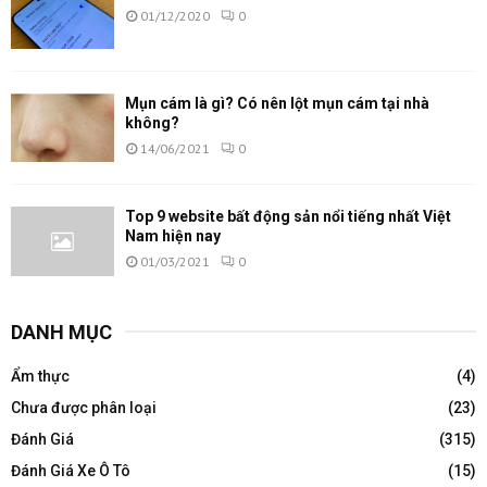
01/12/2020
0
Mụn cám là gì? Có nên lột mụn cám tại nhà
không?
14/06/2021
0
Top 9 website bất động sản nổi tiếng nhất Việt
Nam hiện nay
01/03/2021
0
DANH MỤC
Ẩm thực
(4)
Chưa được phân loại
(23)
Đánh Giá
(315)
Đánh Giá Xe Ô Tô
(15)