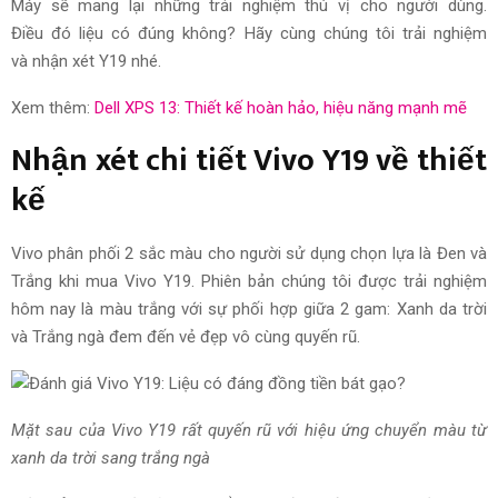
Máy
sẽ mang lại
những trải nghiệm
thú vị cho
người dùng
.
Điều
đó
liệu có đúng không? Hãy cùng chúng tôi trải nghiệm
và
nhận xét
Y19 nhé.
Xem thêm:
Dell XPS 13: Thiết kế hoàn hảo, hiệu năng mạnh mẽ
Nhận xét
chi tiết Vivo Y19 về thiết
kế
Vivo
phân phối
2
sắc màu
cho
người sử dụng
chọn lựa
là Đen và
Trắng khi mua Vivo Y19. Phiên bản chúng tôi được trải nghiệm
hôm nay là màu trắng với sự phối hợp giữa 2 gam: Xanh da trời
và Trắng ngà
đem đến
vẻ đẹp vô cùng quyến rũ.
Mặt sau của Vivo Y19 rất quyến rũ với hiệu ứng chuyển màu từ
xanh da trời sang trắng ngà