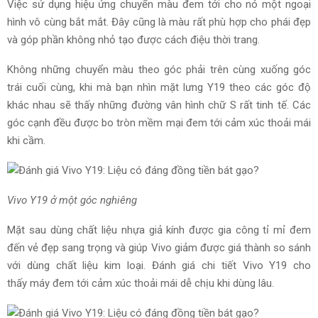
Việc
sử dụng
hiệu ứng chuyển màu
đem tới
cho nó một ngoại
hình vô cùng bắt mắt. Đây cũng là màu rất
phù hợp
cho phái đẹp
và
góp phần
không nhỏ tạo được
cách điệu
thời trang.
Không những
chuyển màu theo góc phải trên cùng xuống góc
trái cuối cùng,
khi mà bạn
nhìn mặt lưng Y19 theo các
góc độ
khác
nhau sẽ thấy những đường vân hình chữ S rất tinh tế. Các
góc cạnh đều được bo tròn mềm mại
đem tới
cảm xúc
thoải mái
khi cầm.
Vivo Y19 ở một góc nghiêng
Mặt sau
dùng
chất liệu nhựa giả kính được gia công tỉ mỉ
đem
đến
vẻ đẹp sang trọng và giúp Vivo giảm được giá thành
so sánh
với
dùng
chất liệu kim loại. Đ
ánh giá
chi tiết Vivo Y19
cho
thấy
máy
đem tới
cảm xúc
thoải mái dễ chịu khi
dùng
lâu.