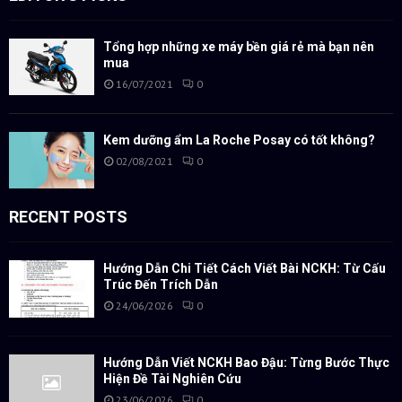
Tổng hợp những xe máy bền giá rẻ mà bạn nên
mua
16/07/2021
0
Kem dưỡng ẩm La Roche Posay có tốt không?
02/08/2021
0
RECENT POSTS
Hướng Dẫn Chi Tiết Cách Viết Bài NCKH: Từ Cấu
Trúc Đến Trích Dẫn
24/06/2026
0
Hướng Dẫn Viết NCKH Bao Đậu: Từng Bước Thực
Hiện Đề Tài Nghiên Cứu
23/06/2026
0