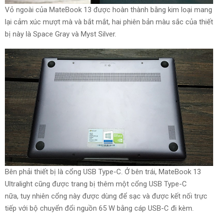
Vỏ ngoài của MateBook 13 được
hoàn thành
bằng kim loại
mang
lại
cảm xúc
mượt mà
và bắt mắt, hai phiên bản
màu sắc
của thiết
bị này là Space Gray và Myst Silver.
Bên phải thiết bị là cổng USB Type-C. Ở bên trái, MateBook 13
Ultralight
cũng được
trang bị thêm một cổng USB Type-C
nữa,
tuy nhiên
cổng này được
dùng
để sạc và được kết nối trực
tiếp với bộ chuyển đổi nguồn 65 W bằng cáp USB-C đi kèm.