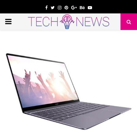
Facebook
Twitter
Instagram
Pinterest
Google
Behance
Youtube
PRIMARY
e
MENU