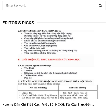
S
e
a
S
r
EDITOR'S PICKS
c
E
h
f
A
o
r
R
:
C
H
Hướng Dẫn Chi Tiết Cách Viết Bài NCKH: Từ Cấu Trúc Đến...