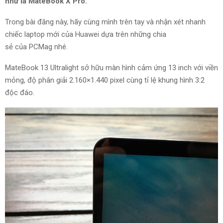
như là
MateBook X Pro.
Trong
bài đăng
này, hãy
cùng mình
trên tay và
nhận xét
nhanh
chiếc
laptop
mới của Huawei dựa trên những
chia
sẻ
của PCMag nhé.
MateBook 13 Ultralight sở hữu màn hình cảm ứng 13 inch với viền
mỏng, độ phân giải 2.160×1.440 pixel cùng tỉ lệ khung hình 3:2
độc đáo.