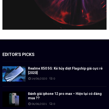
EDITOR'S PICKS
Realme X50 5G: Kẻ hủy diệt Flagship giá cực rẻ
[2020]
14/06/2020
0
Đánh giá iphone 12 pro max – Hiện tại có đáng
mua ??
06/06/2021
0