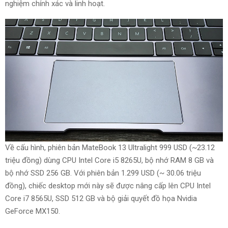
nghiệm
chính xác
và
linh hoạt
.
Về cấu hình, phiên bản MateBook 13 Ultralight 999 USD (~23.12
triệu đồng)
dùng
CPU Intel Core i5 8265U, bộ nhớ RAM 8 GB và
bộ nhớ SSD 256 GB. Với phiên bản 1.299 USD (~ 30.06 triệu
đồng), chiếc
desktop
mới này
sẽ được
nâng cấp lên CPU Intel
Core i7 8565U, SSD 512 GB và bộ
giải quyết
đồ họa Nvidia
GeForce MX150.