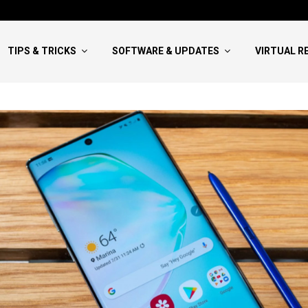
Hướng Dẫn Viết NCKH Bao Đậu:
TIPS & TRICKS
SOFTWARE & UPDATES
VIRTUAL R