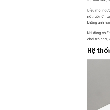
Điều mọi ngư
nốt ruồi lớn
t
không
ảnh hư
Khi dùng chiế
chơi trò chơi
Hệ thố