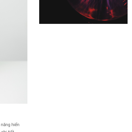
 năng
hiển
chi tiết.