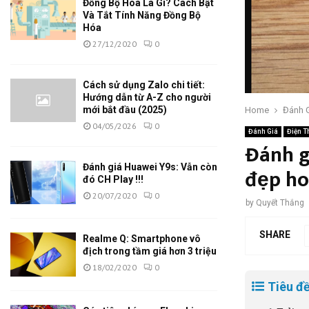
Đồng Bộ Hóa Là Gì? Cách Bật
Và Tắt Tính Năng Đồng Bộ
Hóa
27/12/2020
0
Cách sử dụng Zalo chi tiết:
Hướng dẫn từ A-Z cho người
mới bắt đầu (2025)
Home
Đánh 
04/05/2026
0
Đánh Giá
Điện T
Đánh g
Đánh giá Huawei Y9s: Vẫn còn
đẹp h
đó CH Play !!!
20/07/2020
0
by
Quyết Thắng
SHARE
Realme Q: Smartphone vô
địch trong tầm giá hơn 3 triệu
18/02/2020
0
Tiêu đề