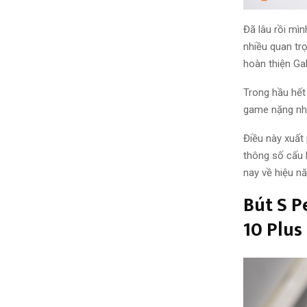
Đã lâu rồi mì
nhiều
quan tr
hoàn thiện Ga
Trong
hầu hết
game nặng như
Điều này xuất
thông số cấu 
nay
về
hiệu n
Bút S P
10 Plus