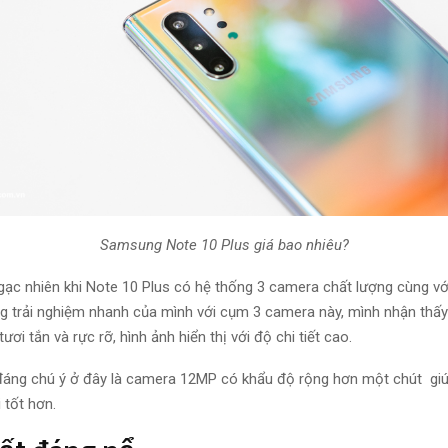
Samsung Note 10 Plus giá bao nhiêu?
ạc nhiên khi Note 10 Plus có
hệ thống
3 camera chất lượng cùng vớ
ng
trải nghiệm
nhanh
của mình
với cụm 3 camera này, mình
nhận
thấy
tươi tắn và rực rỡ,
hình ảnh
hiển thị với
độ
chi tiết cao.
đáng chú ý
ở
đây là
camera 12MP có khẩu độ
rộng hơn
một chút
giú
i
tốt hơn
.