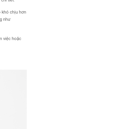
ó khó chịu hơn
g như
m việc
hoặc