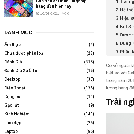
Các tiêu chí mua Flagship
Trải n
hàng đầu hiện nay
Hệ thố
10/02/2021
0
Hiệu s
Bút S 
DANH MỤC
Được t
Dung l
Ẩm thực
(4)
Phần k
Chưa được phân loại
(23)
Đánh Giá
(315)
Có vẻ ngoài 
Đánh Giá Xe Ô Tô
(15)
biệt so với G
Desktop
(37)
trong năm 201
lượng hàng đ
Điện Thoại
(176)
Dụng cụ
(11)
Trải ng
Gạo lứt
(9)
Kinh Nghiệm
(141)
Làm đẹp
(26)
Laptop
(85)