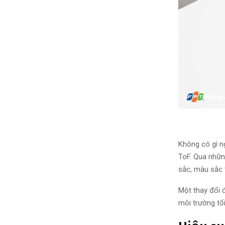
Không có gì
ng
ToF. Qua
nhữ
sắc
,
màu sắc
Một
thay đổi
môi trường tố