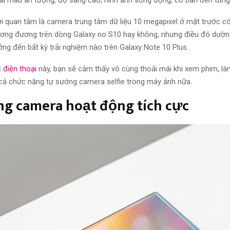
ời
quan tâm
là camera trung tâm dữ liệu 10 megapixel ở mặt trước c
ương đương
trên dòng Galaxy no S10 hay không,
nhưng
điều
đó
dườn
ởng đến
bất kỳ trải nghiệm nào trên Galaxy Note 10 Plus.
c
điện thoại
này, bạn sẽ
cảm thấy
vô cùng thoải mái khi
xem
phim,
là
, cả chức năng tự sướng camera selfie trong máy ảnh nữa.
ng
camera
hoạt động
tích cực