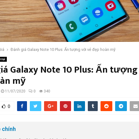
Giá
Đánh giá Galaxy Note 10 Plus: Ấn tượng với vẻ đẹp hoàn mỹ
hoại
iá Galaxy Note 10 Plus: Ấn tượng
oàn mỹ
11/07/2020
0
340
0
 chính