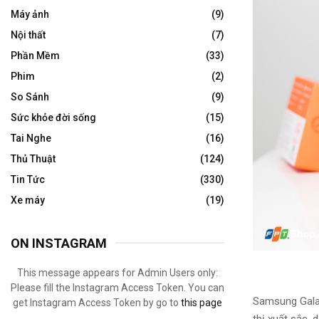
Máy ảnh
(9)
Nội thất
(7)
Phần Mềm
(33)
Phim
(2)
So Sánh
(9)
Sức khỏe đời sống
(15)
Tai Nghe
(16)
Thủ Thuật
(124)
Tin Tức
(330)
Xe máy
(19)
ON INSTAGRAM
This message appears for Admin Users only:
Please fill the Instagram Access Token. You can
Samsung Galax
get Instagram Access Token by go to
this page
thị
xuất sắc
, 