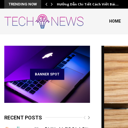
Hướng Dẫn Chi Tiết Cách Viết Bài…
TRENDING NOW
HOME
e
BANNER SPOT
RECENT POSTS