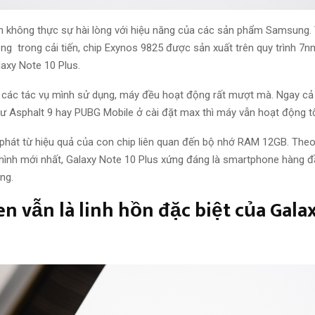
nh không thực sự
hài lòng
với
hiệu năng
của
các sản phẩm
Samsung. 
ọng
trong cải tiến,
chip
Exynos 9825 được sản xuất trên quy trình 7
laxy Note 10 Plus.
các tác vụ mình
sử dụng
, máy đều hoạt động rất
mượt mà.
Ngay cả 
 Asphalt 9 hay PUBG Mobile ở cài đặt max thì máy vẫn hoạt động tố
 phát từ hiệu quả của
con chip
liên quan đến
bộ nhớ
RAM
12GB. The
hình mới nhất
, Galaxy Note 10 Plus xứng đáng là smartphone hàng 
ăng
.
en vẫn là linh hồn đặc biệt của Gala