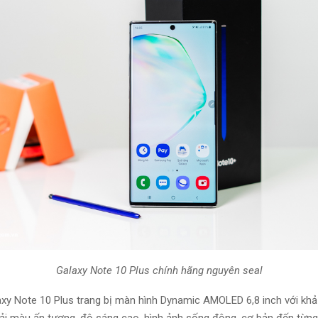
Galaxy Note 10 Plus chính hãng nguyên seal
y Note 10 Plus trang bị
màn hình
Dynamic AMOLED 6,8 inch với
khả
dải màu ấn tượng, độ sáng cao, hình ảnh sống động,
cơ bản
đến từng 