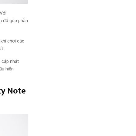
Với
nm đã góp phần
khi
chơi các
t.
o
cập nhật
đầu
hiện
xy Note