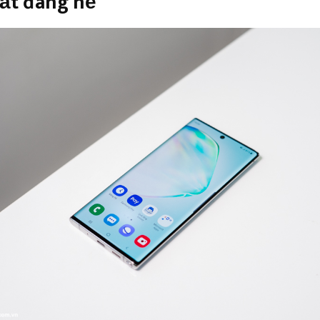
ất
đáng nể